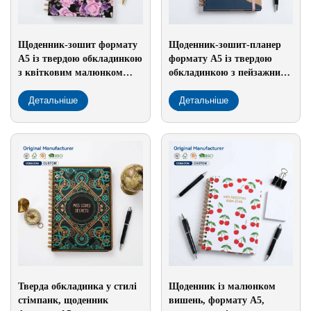
Щоденник-зошит формату
Щоденник-зошит-планер
А5 із твердою обкладинкою
формату А5 із твердою
з квітковим малюнком
обкладинкою з пейзажним
троянди — міцне шкільне
малюнком — для
приладдя з вінтажною
Детальніше
подорожей та офісного
Детальніше
квітковою обкладинкою, у
використання, з рожевою
подарунок
гумкою — у подарунок
Тверда обкладинка у стилі
Щоденник із малюнком
стімпанк, щоденник
вишень, формату А5,