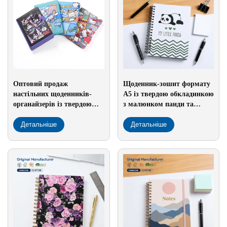
Оптовий продаж
Щоденник-зошит формату
настільних щоденників-
А5 із твердою обкладинкою
органайзерів із твердою
з малюнком панди та
обкладинкою з ПУ,
зигзагоподібним дизайном
тематичних аніме, з
Детальніше
— у подарунок студентам,
Детальніше
магнітним застібом — для
шкільні приналежності
дівчат, приладдя для
нічних вечірок, у
подарунок