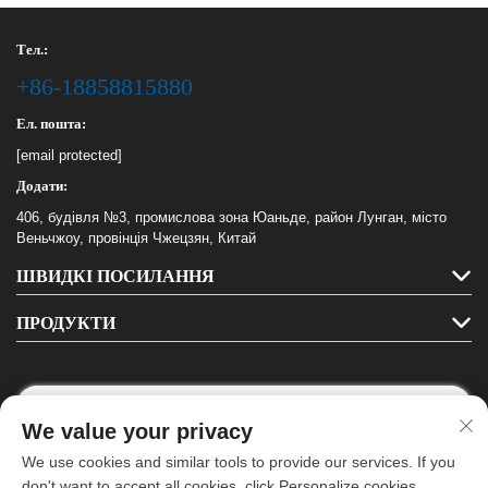
Тел.:
+86-18858815880
Ел. пошта:
[email protected]
Додати:
406, будівля №3, промислова зона Юаньде, район Лунган, місто
Веньчжоу, провінція Чжецзян, Китай
ШВИДКІ ПОСИЛАННЯ
ПРОДУКТИ
We value your privacy
Підписуйтесь на нас
We use cookies and similar tools to provide our services. If you
don't want to accept all cookies, click Personalize cookies.