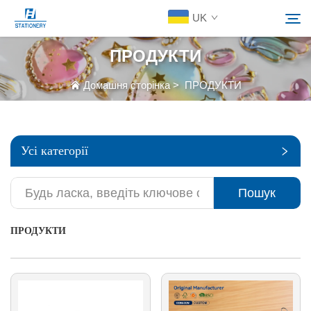
UK
ПРОДУКТИ
Продукція
Домашня сторінка
>
ПРОДУКТИ
Пошук
Про Нас
Усі категорії
Індивідуальні Рішення
Пошук
Ресурси
ПРОДУКТИ
Зв’язатися з нами