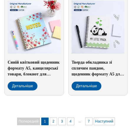
Синій квітковий щоденник
Тверда обкладинка зі
формату А5, канцелярські
сплячим пандою,
товари, блокнот для
щоденник формату А5 для
щоденного письма, шкільне
дітей, шкільне приладдя з
приладдя з жовтим
Детальніше
друкованим зеленим
Детальніше
акцентом тексту
малюнком серця, міцний
подарунок
...
Попередній
1
2
3
4
7
Наступний