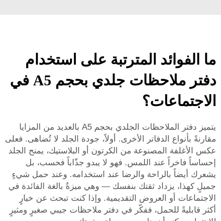
ما الفوائد المترتبة على استخدام
دفتر ملاحظات جلدي بحجم A5 في
الاجتماعات؟
يتميز دفتر الملاحظات الجلدي بحجم A5 بالعديد من المزايا
مقارنةً بأنواع الدفاتر الأخرى. أولاً، جودة الجلد لا تُضاهى. فعلى
عكس الأغلفة المصنوعة من الكرتون أو البلاستيك، يمنح الجلد
إحساساً فاخراً عند اللمس. فهو لا يبدو جذّاباً فحسب، بل
يشعرك أيضاً بالراحة والرضا عند استخدامه. وعند حمل شيءٍ
جميلٍ كهذا، يزداد ثقتك بنفسك — وهي ميزةٌ بالغة الفائدة في
الاجتماعات أو العروض التقديمية. وإذا كنت تبحث عن خيارٍ
أكثر قابليةً للحمل، ففكّر في
دفتر ملاحظات جيبي صغيرٍ ومثيرٍ