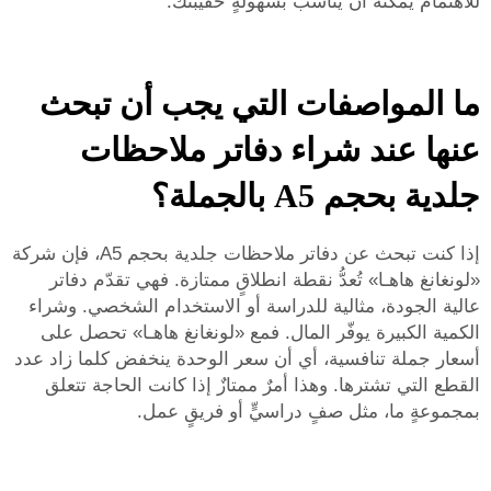
للاهتمام
يمكنه أن يناسب بسهولةٍ حقيبتك.
ما المواصفات التي يجب أن تبحث
عنها عند شراء دفاتر ملاحظات
جلدية بحجم A5 بالجملة؟
إذا كنت تبحث عن دفاتر ملاحظات جلدية بحجم A5، فإن شركة
«لونغانغ هاهـا» تُعدُّ نقطة انطلاقٍ ممتازة. فهي تقدّم دفاتر
عالية الجودة، مثالية للدراسة أو الاستخدام الشخصي. وشراء
الكمية الكبيرة يوفّر المال. فمع «لونغانغ هاهـا» تحصل على
أسعار جملة تنافسية، أي أن سعر الوحدة ينخفض كلما زاد عدد
القطع التي تشترها. وهذا أمرٌ ممتازٌ إذا كانت الحاجة تتعلق
بمجموعةٍ ما، مثل صفٍ دراسيٍّ أو فريقٍ عمل.