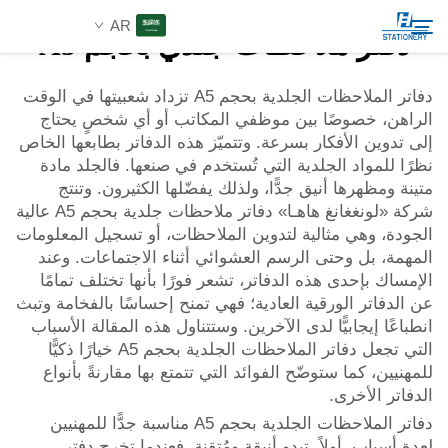
AR
دفتر ملاحظات جلدي بحجم A5
دفاتر الملاحظات الجلدية بحجم A5 تزداد شعبيتها في الوقت
الراهن، خصوصًا بين موظفي المكاتب أو أي شخصٍ يحتاج
المنتجات
إلى تدوين الأفكار بسرعة. وتتميّز هذه الدفاتر بطابعها الخاص
بحث
نظرًا للمواد الجلدية التي تُستخدم في صنعها. فالجلد مادة
عن الشركة
متينة ومظهرها أنيق جدًّا، ولذلك يفضّلها الكثيرون. وتنتج
شركة «لونغغانغ هاهـا» دفاتر ملاحظات جلدية بحجم A5 عالية
الجودة، وهي مثالية لتدوين الملاحظات، أو تسجيل المعلومات
حلول مخصصة
المهمة، بل وحتى الرسم العشوائي أثناء الاجتماعات. وعند
الإمساك بإحدى هذه الدفاتر، تشعر فورًا بأنها تختلف تمامًا
عن الدفاتر الورقية العادية؛ فهي تمنح إحساسًا بالفخامة وتبث
الموارد
انطباعًا إيجابيًّا لدى الآخرين. وستتناول هذه المقالة الأسباب
التي تجعل دفاتر الملاحظات الجلدية بحجم A5 خيارًا ذكيًّا
اتصل بنا
للمهنيين، كما ستوضّح الفوائد التي تتمتع بها مقارنةً بأنواع
الدفاتر الأخرى.
دفاتر الملاحظات الجلدية بحجم A5 مناسبة جدًّا للمهنيين
لعدة أسباب. أولاً، تبدو أنيقة ومُتقنة. فعندما تخرج دفتر