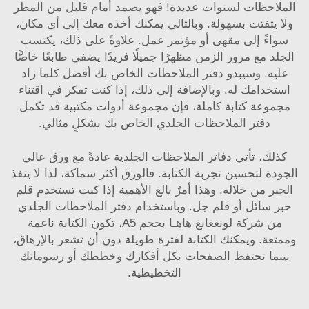
الملاحظات لسنوات عديدة! فهو يصمد أمام قليل من المطر
ولا يتفتت بسهولة. وبالتالي يمكنك أخذه معك إلى أي مكان،
سواءً إلى مقهى أو مؤتمر عمل. علاوةً على ذلك، يكتسب
الجلد مع مرور الزمن مظهرًا جميلًا فريدًا يضفي طابعًا خاصًّا
عليه. وسيبدو دفتر الملاحظات الخاص بك أفضل كلما زاد
استخدامك له. وبالإضافة إلى ذلك، إذا كنت تفكر في اقتناء
مجموعة كتابة كاملة، فإن
مجموعة أدوات مكتبية
قد تكمل
دفتر الملاحظات الجلدي الخاص بك بشكلٍ مثالي.
كذلك، تأتي دفاتر الملاحظات الجلدية عادةً مع ورق عالي
الجودة لتحسين تجربة الكتابة. فالورق أكثر سماكة، لذا لا ينفذ
الحبر من خلاله. وهذا أمرٌ بالغ الأهمية إذا كنت تستخدم قلم
حبر سائل أو قلم جل. وباستخدام دفتر الملاحظات الجلدي
من شركة لونغغانغ هاهـا بحجم A5، تكون الكتابة ناعمة
وممتعة. ويمكنك الكتابة لفترة طويلة دون أن تشعر بالإرهاق،
بينما تحتفظ الصفحات بكل أفكارك وخططك أو رسوماتك
التخطيطية.