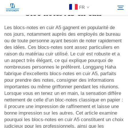
FR
bloc-notes A5 en cuir
Les blocs-notes en cuir A5 gagnent en popularité de
nos jours, notamment auprès des employés de bureau
Produits
ou de toute personne ayant besoin de noter rapidement
Rechercher
des idées. Ces blocs-notes sont assez particuliers en
À Propos De Nous
raison du matériau cuir utilisé. Le cuir est robuste et a
un aspect très élégant, ce qui explique pourquoi de
nombreuses personnes le préfèrent. Longgang Haha
Solutions personnalisées
fabrique d’excellents blocs-notes en cuir A5, parfaits
pour prendre des notes, consigner des informations
importantes ou même griffonner pendant les réunions.
Ressources
Lorsque vous en tenez un en main, la sensation diffère
nettement de celle d’un bloc-notes classique en papier :
Contactez-Nous
il procure une impression de raffinement et laisse une
bonne impression sur les autres. Cet article examine
pourquoi les blocs-notes en cuir A5 constituent un choix
judicieux pour les professionnels, ainsi que les