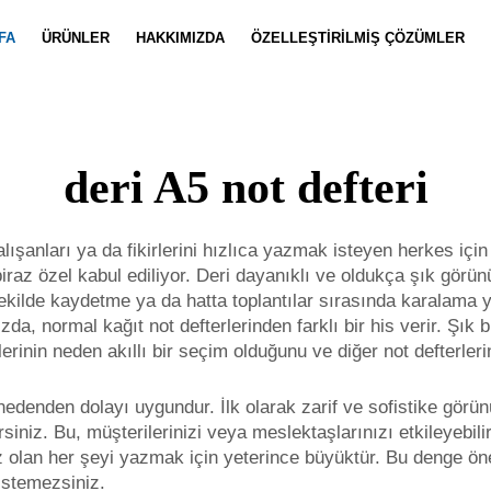
FA
ÜRÜNLER
HAKKIMIZDA
ÖZELLEŞTIRILMIŞ ÇÖZÜMLER
Defter Özelleştirme
Haberler
Takım Özell
Video
deri A5 not defteri
alışanları ya da fikirlerini hızlıca yazmak isteyen herkes içi
biraz özel kabul ediliyor. Deri dayanıklı ve oldukça şık görün
şekilde kaydetme ya da hatta toplantılar sırasında karalama 
nızda, normal kağıt not defterlerinden farklı bir his verir. Şık b
lerinin neden akıllı bir seçim olduğunu ve diğer not defterle
 nedenden dolayı uygundur. İlk olarak zarif ve sofistike görünü
irsiniz. Bu, müşterilerinizi veya meslektaşlarınızı etkileyebi
ız olan her şeyi yazmak için yeterince büyüktür. Bu denge ö
istemezsiniz.