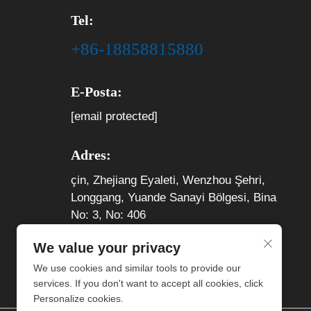
Tel:
+86-18858815880
E-Posta:
[email protected]
Adres:
çin, Zhejiang Eyaleti, Wenzhou Şehri,
Longgang, Yuande Sanayi Bölgesi, Bina
No: 3, No: 406
We value your privacy
We use cookies and similar tools to provide our
services. If you don't want to accept all cookies, click
Personalize cookies.