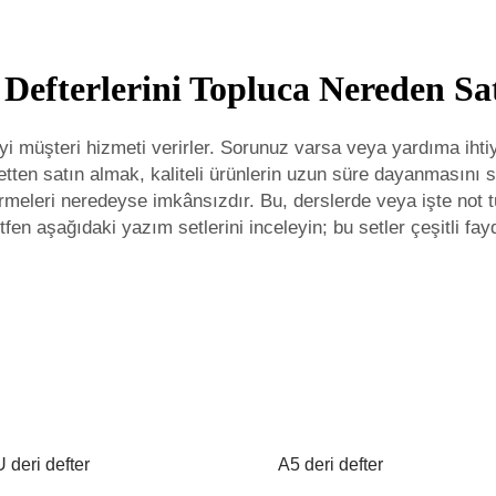
 Defterlerini Topluca Nereden Sat
 iyi müşteri hizmeti verirler. Sorunuz varsa veya yardıma ih
rketten satın almak, kaliteli ürünlerin uzun süre dayanmasını 
örmeleri neredeyse imkânsızdır. Bu, derslerde veya işte not t
ütfen aşağıdaki
yazım setlerini
inceleyin; bu setler çeşitli fay
 deri defter
A5 deri defter