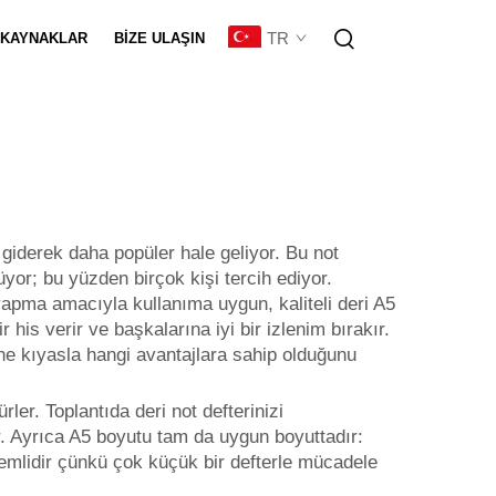
TR
KAYNAKLAR
BIZE ULAŞIN
eştirme
n giderek daha popüler hale geliyor. Bu not
üyor; bu yüzden birçok kişi tercih ediyor.
yapma amacıyla kullanıma uygun, kaliteli deri A5
ir his verir ve başkalarına iyi bir izlenim bırakır.
rine kıyasla hangi avantajlara sahip olduğunu
rler. Toplantıda deri not defterinizi
lir. Ayrıca A5 boyutu tam da uygun boyuttadır:
nemlidir çünkü çok küçük bir defterle mücadele