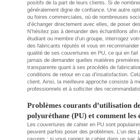
positifs de la part de leurs clients. Si de nombr
généralement digne de confiance. Une autre opti
ou foires commerciales, où de nombreuses socié
d’échanger directement avec elles, de poser des 
N’hésitez pas à demander des échantillons afin d
étudiant ou membre d’un groupe, interrogez votre
des fabricants réputés et vous en recommander 
qualité de ses couvertures en PU, ce qui en fait 
jamais de demander quelles matières premières s
transparente quant à ses procédés de fabrication
conditions de retour en cas d’insatisfaction. C
client. Ainsi, la meilleure approche consiste à 
professionnels et à solliciter des recommandat
Problèmes courants d’utilisation d
polyuréthane (PU) et comment les 
Les couvertures de cahier en PU sont populaires 
peuvent parfois poser des problèmes. L’un des pr
rayures : si vous rangez le cahier dans un sac à