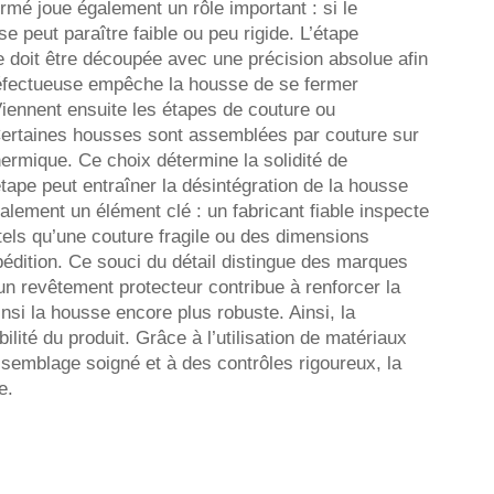
rmé joue également un rôle important : si le
e peut paraître faible ou peu rigide. L’étape
e doit être découpée avec une précision absolue afin
défectueuse empêche la housse de se fermer
Viennent ensuite les étapes de couture ou
Certaines housses sont assemblées par couture sur
hermique. Ce choix détermine la solidité de
ape peut entraîner la désintégration de la housse
galement un élément clé : un fabricant fiable inspecte
 tels qu’une couture fragile ou des dimensions
pédition. Ce souci du détail distingue des marques
’un revêtement protecteur contribue à renforcer la
nsi la housse encore plus robuste. Ainsi, la
ilité du produit. Grâce à l’utilisation de matériaux
ssemblage soigné et à des contrôles rigoureux, la
e.