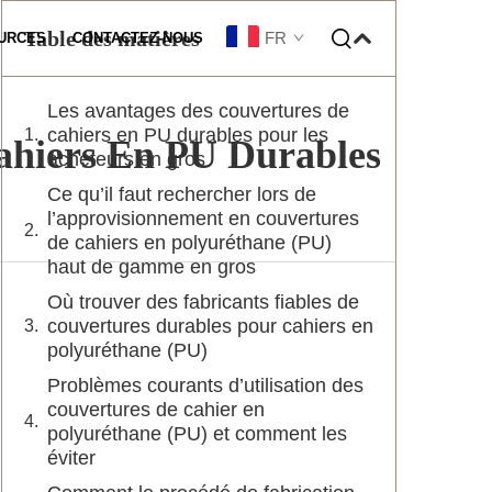
Table des matières
FR
URCES
CONTACTEZ-NOUS
Les avantages des couvertures de
sation De Lot
cahiers en PU durables pour les
ahiers En PU Durables
acheteurs en gros
Ce qu’il faut rechercher lors de
l’approvisionnement en couvertures
de cahiers en polyuréthane (PU)
haut de gamme en gros
Où trouver des fabricants fiables de
couvertures durables pour cahiers en
polyuréthane (PU)
Problèmes courants d’utilisation des
couvertures de cahier en
polyuréthane (PU) et comment les
éviter