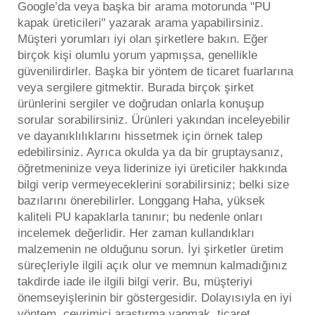
Google’da veya başka bir arama motorunda "PU
kapak üreticileri" yazarak arama yapabilirsiniz.
Müşteri yorumları iyi olan şirketlere bakın. Eğer
birçok kişi olumlu yorum yapmışsa, genellikle
güvenilirdirler. Başka bir yöntem de ticaret fuarlarına
veya sergilere gitmektir. Burada birçok şirket
ürünlerini sergiler ve doğrudan onlarla konuşup
sorular sorabilirsiniz. Ürünleri yakından inceleyebilir
ve dayanıklılıklarını hissetmek için örnek talep
edebilirsiniz. Ayrıca okulda ya da bir gruptaysanız,
öğretmeninize veya liderinize iyi üreticiler hakkında
bilgi verip vermeyeceklerini sorabilirsiniz; belki size
bazılarını önerebilirler. Longgang Haha, yüksek
kaliteli PU kapaklarla tanınır; bu nedenle onları
incelemek değerlidir. Her zaman kullandıkları
malzemenin ne olduğunu sorun. İyi şirketler üretim
süreçleriyle ilgili açık olur ve memnun kalmadığınız
takdirde iade ile ilgili bilgi verir. Bu, müşteriyi
önemseyişlerinin bir göstergesidir. Dolayısıyla en iyi
yöntem, çevrimiçi araştırma yapmak, ticaret