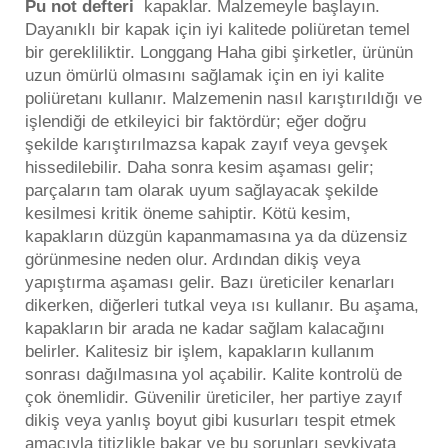
Pu not defteri
kapaklar. Malzemeyle başlayın.
Dayanıklı bir kapak için iyi kalitede poliüretan temel
bir gerekliliktir. Longgang Haha gibi şirketler, ürünün
uzun ömürlü olmasını sağlamak için en iyi kalite
poliüretanı kullanır. Malzemenin nasıl karıştırıldığı ve
işlendiği de etkileyici bir faktördür; eğer doğru
şekilde karıştırılmazsa kapak zayıf veya gevşek
hissedilebilir. Daha sonra kesim aşaması gelir;
parçaların tam olarak uyum sağlayacak şekilde
kesilmesi kritik öneme sahiptir. Kötü kesim,
kapakların düzgün kapanmamasına ya da düzensiz
görünmesine neden olur. Ardından dikiş veya
yapıştırma aşaması gelir. Bazı üreticiler kenarları
dikerken, diğerleri tutkal veya ısı kullanır. Bu aşama,
kapakların bir arada ne kadar sağlam kalacağını
belirler. Kalitesiz bir işlem, kapakların kullanım
sonrası dağılmasına yol açabilir. Kalite kontrolü de
çok önemlidir. Güvenilir üreticiler, her partiye zayıf
dikiş veya yanlış boyut gibi kusurları tespit etmek
amacıyla titizlikle bakar ve bu sorunları sevkiyata