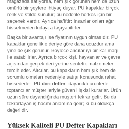
mağazada satıyorsa, hem şık görünen hem de uzun
ömürlü bir şeylere ihtiyaç duyar. PU kapaklar birçok
renk ve stilde sunulur; bu nedenle herkes için bir
seçenek vardır. Ayrıca hafiftir; insanlar onları ağır
hissetmeden kolayca taşıyabilirler.
Başka bir avantajı ise fiyatının uygun olmasıdır. PU
kapaklar genellikle deriye göre daha ucuzdur ama
yine de şık görünür. Böylece alıcılar iyi bir kar marjı
ile satabilirler. Ayrıca birçok kişi, hayvanlar ve çevre
açısından gerçek deri yerine sentetik malzemeleri
tercih eder. Alıcılar, bu kapakların hem şık hem de
sorumlu olmaları nedeniyle satışı konusunda rahat
hissederler.
PU deri defter
dayanıklı ürünlerle
toptancılar müşterileriyle güven ilişkisi kurarlar. Ürün
uzun süre dayandığında müşteri tekrar gelir. Bu da
tekrarlayan iş hacmi anlamına gelir; ki bu oldukça
değerlidir.
Yüksek Kaliteli PU Defter Kapakları