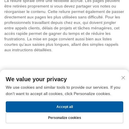
La reliure spirale offre une flexibilité accrue. Les pages peuvent
être retirées proprement si vous devez partager vos notes ou
réorganiser le contenu. Cette reliure permet également de passer
directement aux pages les plus utilisées sans difficulté. Pour les
professionnels travaillant depuis chez eux, qui doivent jongler
entre appels clients, délais de projets et tâches ménagères, cet
accès rapide permet de gagner du temps et de réduire les
frustrations. La mise en page convient aussi bien aux listes
courtes qu’aux saisies plus longues, allant des simples rappels
aux instructions détaillées.
Longgang Haha met l'accent sur la conception pratique et l'utilité
quotidienne. Ce carnet s'adresse aux personnes qui apprécient
We value your privacy
des outils simples et bien conçus, capables de soutenir leur
We use cookies and similar tools to provide our services. If you
productivité. Il convient aux étudiants, aux travailleurs
don't want to accept all cookies, click Personalize cookies.
indépendants et à toute personne travaillant à distance et ayant
besoin d'un support fiable pour noter ses idées. Utilisez-le pour
suivre les échéances, planifier vos repas ou consigner les
Accept all
solutions ingénieuses qui vous viennent à l'esprit au cours de la
journée. L'acte libérateur d'écrire les choses permet d'organiser
Personalize cookies
ses pensées et de garder ses priorités clairement en vue.
Page d’accueil
Produits
Nous contacter
Haut