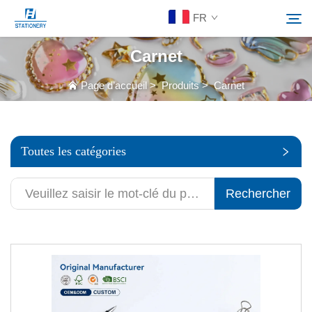
FR
Carnet
Produits
Page d’accueil
>
Produits
>
Carnet
Rechercher
À Propos De Nous
Toutes les catégories
Solutions personnalisées
Rechercher
Ressources
Contactez-Nous