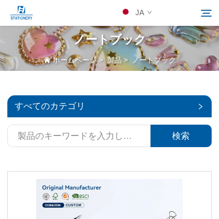
JA
ノートブック
製品
ホームページ
>
製品
>
ノートブック
検索
当社について
すべてのカテゴリ
カスタムソリューション
検索
リソース
Kontakuto Us