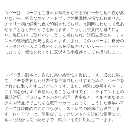
カバーは、ページをこぼれや摩耗から守るのに十分な耐久性があ
りながら、軽量なのでノートブックの携帯性が損なわれません。
チェリー柄は鮮明な色で印刷されており、長期間にわたって色あ
せることなく鮮やかさを保ちます。こうした視覚的な魅力によ
り、毎日のメモ取りが少し楽しく感じられ、計画立案のルーティ
ンへの継続的な関与も促されます。また、このカバーは、自分の
ワークスペースに自身のセンスを反映させたいリモートワーカー
にとって、個性をわずかに表現する小道具としても機能します。
スパイラル製本は、さらに高い柔軟性を提供します。必要に応じ
て、メモを共有したり内容を再編成したりするために、ページを
きれいに取り外すことができます。また、頻繁に参照するページ
に手間をかけずに直接めくることも可能です。クライアントとの
電話対応、プロジェクトの進捗管理、家事など、さまざまなタス
クを同時並行でこなす在宅ワーカーにとって、こうした素早いア
クセスは時間の節約につながり、ストレスの軽減にも役立ちま
す。レイアウトは、簡単なチェックリストから詳細な指示まで、
短い記述から長い記述まで、幅広い用途に対応しています。