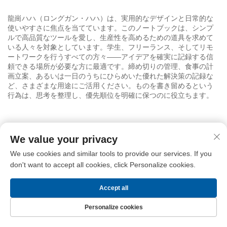
龍崗ハハ（ロングガン・ハハ）は、実用的なデザインと日常的な
使いやすさに焦点を当てています。このノートブックは、シンプ
ルで高品質なツールを愛し、生産性を高めるための道具を求めて
いる人々を対象としています。学生、フリーランス、そしてリモ
ートワークを行うすべての方々——アイデアを確実に記録する信
頼できる場所が必要な方に最適です。締め切りの管理、食事の計
画立案、あるいは一日のうちにひらめいた優れた解決策の記録な
ど、さまざまな用途にご活用ください。ものを書き留めるという
行為は、思考を整理し、優先順位を明確に保つのに役立ちます。
このノートブックの汎用性は、創造的な用途にも広がります。お
We value your privacy
気に入りのレシピを継続的にリスト化し、時間とともに微調整し
We use cookies and similar tools to provide our services. If you
ていくこともできます。調理時のメモ、材料の代用品、調理時間
の調整などを簡単に記録できます。やがてこのノートブックは、
don't want to accept all cookies, click Personalize cookies.
キッチンで実際に試行錯誤を重ねたレシピやヒントが詰まった、
愛着のある一冊へと育っていきます。学用品としても十分に機能
Accept all
し、講義のノート、宿題、学習スケジュールの管理などに活用で
きます。コンパクトなサイズは、頻繁な参照や見直しを促進し、
Personalize cookies
学習効果と知識定着をサポートします。
ホームページ
製品
お問い合わせ
トップ