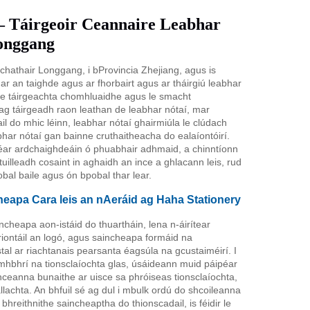
– Táirgeoir Ceannaire Leabhar
Longgang
chathair Longgang, i bProvincia Zhejiang, agus is
he ar an taighde agus ar fhorbairt agus ar tháirgiú leabhar
nte táirgeachta chomhluaidhe agus le smacht
ag táirgeadh raon leathan de leabhar nótaí, mar
il do mhic léinn, leabhar nótaí ghairmiúla le clúdach
bhar nótaí gan bainne cruthaitheacha do ealaíontóirí.
péar ardchaighdeáin ó phuabhair adhmaid, a chinntíonn
uilleadh cosaint in aghaidh an ince a ghlacann leis, rud
obal baile agus ón bpobal thar lear.
apa Cara leis an nAeráid ag Haha Stationery
ncheapa aon-istáid do thuartháin, lena n-áirítear
riontáil an logó, agus saincheapa formáid na
stal ar riachtanais pearsanta éagsúla na gcustaiméirí. I
omhbhrí na tionsclaíochta glas, úsáideann muid páipéar
nceanna bunaithe ar uisce sa phróiseas tionsclaíochta,
lachta. An bhfuil sé ag dul i mbulk ordú do shcoileanna
hreithnithe saincheaptha do thionscadail, is féidir le