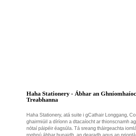
Haha Stationery - Ábhar an Ghníomhaío
Treabhanna
Haha Stationery, atá suite i gCathair Longgang, Co
ghairmiúil a díríonn a dtacaíocht ar thionscnamh a
nótaí páipéir éagsúla. Tá sreang tháirgeachta iom
roghnú ábhar bunaidh, an dearadh agus an priontá