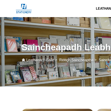
LEATHAN
Saincheapadh Leabha
Leathanach Baile
>
Réitigh Saincheaptha
>
Sainch