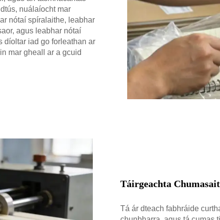
 dtús, nuálaíocht mar
ar nótaí spíralaithe, leabhar
saor, agus leabhar nótaí
díoltar iad go forleathan ar
n mar gheall ar a gcuid
Táirgeachta Chumasait
Tá ár dteach fabhráide curth
chunbharra, agus tá cumas ti