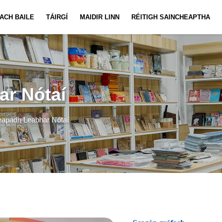
ACH BAILE
TÁIRGÍ
MAIDIR LINN
RÉITIGH SAINCHEAPTHA
Saincheapadh Leabhar Nótaí
Nuachta
Físeán
Sainche
r Nótaí
eapadh Leabhar Nótaí