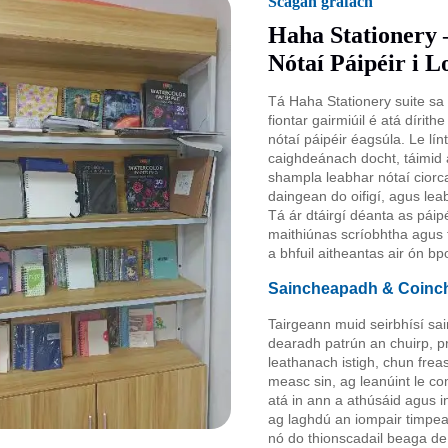
Scagán gráfach
Haha Stationery 
Nótaí Páipéir i 
Tá Haha Stationery suite sa 
fiontar gairmiúil é atá dírit
nótaí páipéir éagsúla. Le lí
caighdeánach docht, táimid 
shampla leabhar nótaí ciorca
daingean do oifigí, agus lea
Tá ár dtáirgí déanta as pái
maithiúnas scríobhtha agus t
a bhfuil aitheantas air ón bp
Saincheapadh & Coinche
Tairgeann muid seirbhísí sai
dearadh patrún an chuirp, p
leathanach istigh, chun frea
measc sin, ag leanúint le c
atá in ann a athúsáid agus i
ag laghdú an iompair timpeal
nó do thionscadail beaga de b