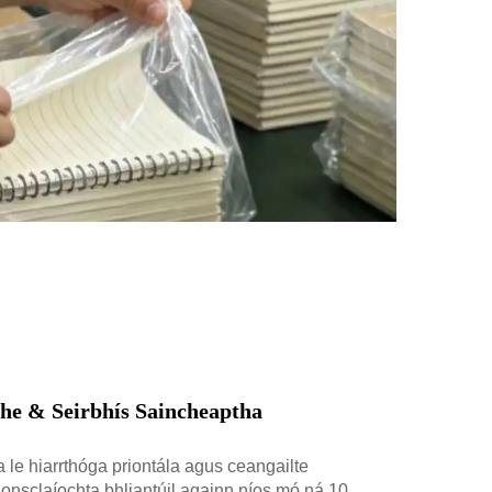
he & Seirbhís Saincheaptha
a le hiarrthóga priontála agus ceangailte
onsclaíochta bhliantúil againn níos mó ná 10