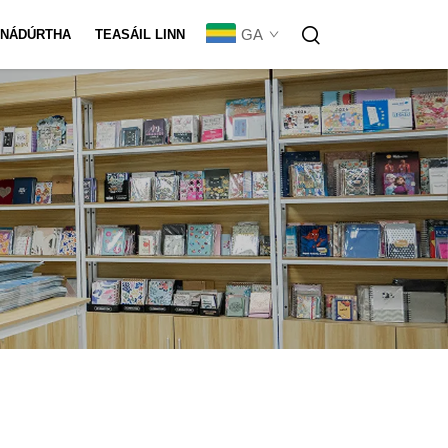
GA
NÁDÚRTHA
TEASÁIL LINN
apadh Tacair