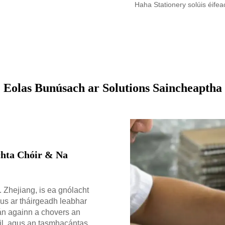
Haha Stationery solúis éifea
Eolas Bunúsach ar Solutions Saincheaptha
chta Chóir & Na
. Zhejiang, is ea gnólacht
gus ar tháirgeadh leabhar
lán againn a chovers an
il, agus an tasmhacántas