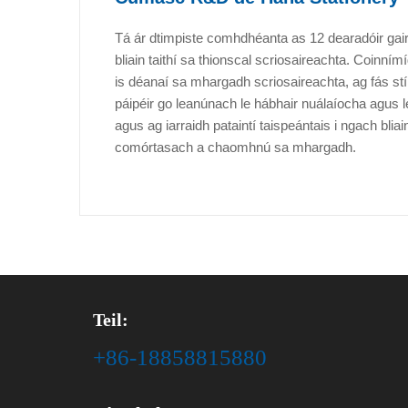
Tá ár dtimpiste comhdhéanta as 12 dearadóir gair
bliain taithí sa thionscal scriosaireachta. Coinní
is déanaí sa mhargadh scriosaireachta, ag fás st
páipéir go leanúnach le hábhair nuálaíocha agus 
agus ag iarraidh pataintí taispeántais i ngach bli
comórtasach a chaomhnú sa mhargadh.
Teil:
+86-18858815880