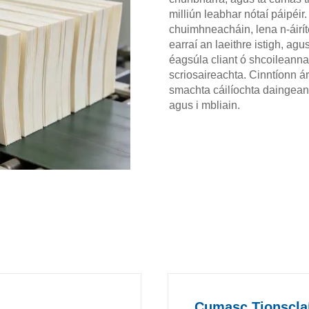
milliún leabhar nótaí páipéi
chuimhneacháin, lena n-áirí
earraí an laeithre istigh, agu
éagsúla cliant ó shcoileanna
scriosaireachta. Cinntíonn á
smachta cáilíochta daingean 
agus i mbliain.
Cumasc Tionsclaí