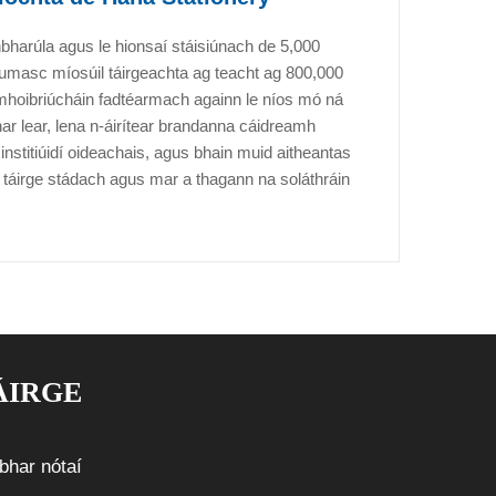
nbharúla agus le hionsaí stáisiúnach de 5,000
umasc míosúil táirgeachta ag teacht ag 800,000
omhoibriúcháin fadtéarmach againn le níos mó ná
thar lear, lena n-áirítear brandanna cáidreamh
 institiúidí oideachais, agus bhain muid aitheantas
 táirge stádach agus mar a thagann na soláthráin
ÁIRGE
bhar nótaí