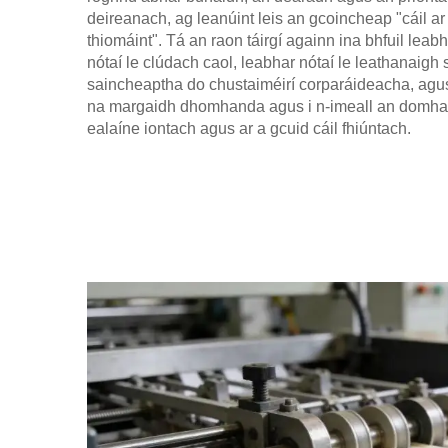
deireanach, ag leanúint leis an gcoincheap "cáil ar
thiomáint". Tá an raon táirgí againn ina bhfuil leabh
nótaí le clúdach caol, leabhar nótaí le leathanaigh 
saincheaptha do chustaiméirí corparáideacha, agus 
na margaidh dhomhanda agus i n-imeall an domhai
ealaíne iontach agus ar a gcuid cáil fhiúntach.