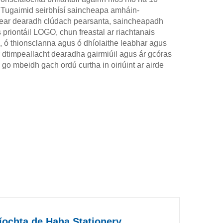
r. Tugaimid seirbhísí saincheapa amháin-
tear dearadh clúdach pearsanta, saincheapadh
s priontáil LOGO, chun freastal ar riachtanais
, ó thionsclanna agus ó dhíolaithe leabhar agus
r dtimpeallacht dearadha gairmiúil agus ár gcóras
go mbeidh gach ordú curtha in oiriúint ar airde
ochta de Haha Stationery