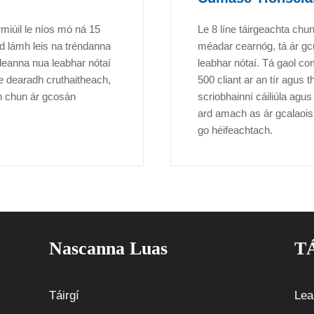
miúil le níos mó ná 15
Le 8 líne táirgeachta chu
míd lámh leis na tréndanna
méadar cearnóg, tá ár gc
íleanna nua leabhar nótaí
leabhar nótaí. Tá gaol c
le dearadh cruthaitheach,
500 cliant ar an tír agus 
ain chun ár gcosán
scriobhainní cáiliúla agus
ard amach as ár gcalaois
go héifeachtach.
Nascanna Luas
T
Táirgí
Lea