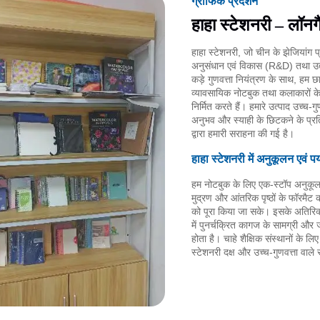
ग्राफिक प्रदर्शन
हाहा स्टेशनरी – लॉनगै
हाहा स्टेशनरी, जो चीन के झेजियांग प्
अनुसंधान एवं विकास (R&D) तथा उत्प
कड़े गुणवत्ता नियंत्रण के साथ, हम छा
व्यावसायिक नोटबुक तथा कलाकारों के
निर्मित करते हैं। हमारे उत्पाद उच्च-
अनुभव और स्याही के छिटकने के प्रति प
द्वारा हमारी सराहना की गई है।
हाहा स्टेशनरी में अनुकूलन एवं 
हम नोटबुक के लिए एक-स्टॉप अनुकूलन 
मुद्रण और आंतरिक पृष्ठों के फॉरमैट
को पूरा किया जा सके। इसके अतिरिक
में पुनर्चक्रित कागज के सामग्री औ
होता है। चाहे शैक्षिक संस्थानों के ल
स्टेशनरी दक्ष और उच्च-गुणवत्ता वाल