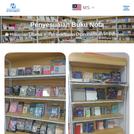
MS
Penyesuaian Buku Nota
Halaman Utama
>
Penyelesaian Diperibadikan
>
Penyesuaian Buku Nota
Produk
Cari
Tentang Kami
Penyelesaian Diperibadikan
Sumber
Hubungi Kami