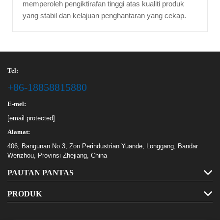
memperoleh pengiktirafan tinggi atas kualiti produk
yang stabil dan kelajuan penghantaran yang cekap.
Tel:
+86-18858815880
E-mel:
[email protected]
Alamat:
406, Bangunan No.3, Zon Perindustrian Yuande, Longgang, Bandar
Wenzhou, Provinsi Zhejiang, China
PAUTAN PANTAS
PRODUK