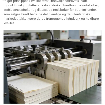
følger prinsippet «kvalitet først, innovasjonsdrevet». Vårt
produktutvalg omfatter spiralnotisbøker, hardbundne notisbøker,
løsbladsnotisbøker og tilpassede notisbøker for bedriftskunder,
som selges bredt både på det hjemlige og det utenlandske
markedet takket være deres fremragende håndverk og holdbare
kvalitet.