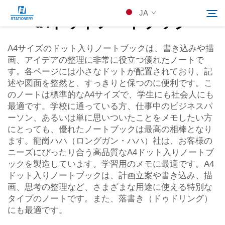
JA
a4ドットノートブック
A4サイズのドット入りノートブックは、書き込みや描
画、アイデアの整理に非常に役立つ優れたノートで
製品
す。各ページには小さなドットが配置されており、記
検索
述や図面を整然と、すっきりと保つのに便利です。こ
会社概要
のノートは標準的なA4サイズで、学生にも社会人にも
最適です。学校に通っている方、仕事中のビジネスパ
ーソン、あるいは単に思いついたことをメモしたい方
カスタムソリューション
にとっても、優れたノートブックは最高の相棒となり
ます。龍崗ハハ（ロングガン・ハハ）社は、お客様の
ニーズにぴったり合う高品質なA4ドット入りノートブ
リソース
ックを製造しています。学習用のメモに最適です。A4
ドット入りノートブックは、計画立案や書き込み、描
Kontakuto Us
画、思考の整理など、さまざまな用途に使える特別な
タイプのノートです。また、落書き（ドゥドリング）
にも最適です。