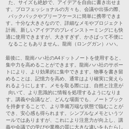
た、サイズも絶妙で、アイデアを自由に書き出せま
す。プロフェッショナルの方々も、会議や出張の際、
バックパックやブリーフケースに簡単に携帯できま
す。十分な大きさなので、詳細なメモやプロジェクト
計画、新しいアイデアのブレインストーミングにも快
適に使用できますが、大きすぎず、かさばって不便に
なることもありません。龍崗（ロングガン）ハハ。
最後に、龍崗ハハ社のA4ドットノートを使用すると、
集中力を高めることができます。龍崗ハハ社のサポー
トにより、より効果的に集中できます。物事を書き留
めることは、記憶力を高め、通常はより確実に覚えら
れるようにします。メモを取る際には、自然と注意が
向いて、より意識的に情報を処理するようになりま
す。講義や会議など、どんな場面でも、ノートブック
を持参することで、より準備万端な状態で臨むことが
でき、安心感も得られます。シンプルなメモというツ
ールではありますが、これにより注意力が向上し、講
義や会議での学びや業務の質に大きな違いをもたらし