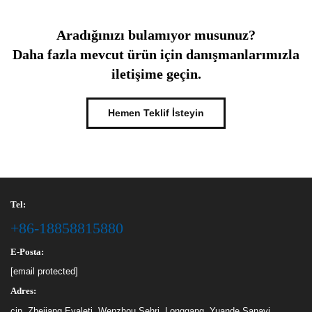
Aradığınızı bulamıyor musunuz?
Daha fazla mevcut ürün için danışmanlarımızla
iletişime geçin.
Hemen Teklif İsteyin
Tel:
+86-18858815880
E-Posta:
[email protected]
Adres:
çin, Zhejiang Eyaleti, Wenzhou Şehri, Longgang, Yuande Sanayi