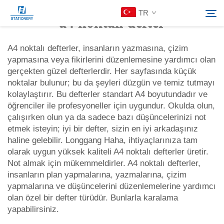
TR
a4 noktalı defter
A4 noktalı defterler, insanların yazmasına, çizim
yapmasına veya fikirlerini düzenlemesine yardımcı olan
Ürünler
gerçekten güzel defterlerdir. Her sayfasında küçük
Ara
noktalar bulunur; bu da şeyleri düzgün ve temiz tutmayı
Hakkımızda
kolaylaştırır. Bu defterler standart A4 boyutundadır ve
öğrenciler ile profesyoneller için uygundur. Okulda olun,
çalışırken olun ya da sadece bazı düşüncelerinizi not
Özelleştirilmiş Çözümler
etmek isteyin; iyi bir defter, sizin en iyi arkadaşınız
haline gelebilir. Longgang Haha, ihtiyaçlarınıza tam
olarak uygun yüksek kaliteli A4 noktalı defterler üretir.
Kaynaklar
Not almak için mükemmeldirler. A4 noktalı defterler,
insanların plan yapmalarına, yazmalarına, çizim
Bize Ulaşın
yapmalarına ve düşüncelerini düzenlemelerine yardımcı
olan özel bir defter türüdür. Bunlarla karalama
yapabilirsiniz.