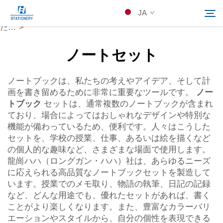
ノートブック
JA
セットは、複数のノートがセットになっており、便利です。ま
た…">
ノートセット
製品
検索
ノートブックは、私たちの考えやアイデア、そして計
会社概要
画を書き留めるために非常に重要なツールです。
ノー
トブック
セットは、通常複数のノートブックが含まれ
ており、場合によってはおしゃれなデザインや特別な
カスタムソリューション
機能が備わっているため、便利です。人々はこうした
セットを、学校の授業、仕事、あるいは絵を描くなど
の個人的な趣味など、さまざまな場面で使用します。
リソース
龍崗ハハ（ロングガン・ハハ）社は、あらゆるニーズ
に応えられる高品質なノートブックセットを製造して
Kontakuto Us
います。授業でのメモ取り、物語の執筆、日記の記録
など、どんな用途でも、優れたセットがあれば、書く
ことがより楽しくなります。また、豊富なカラーバリ
エーションやスタイルから、自分の個性を表現できる