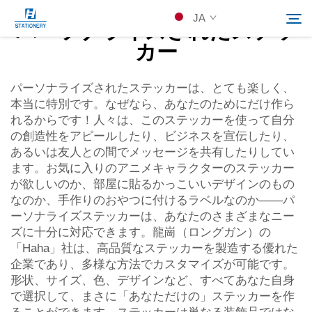
JA
パーソナライズされたステッ
カー
製品
パーソナライズされたステッカーは、とても楽しく、
Search
本当に特別です。なぜなら、あなたのためにだけ作ら
れるからです！人々は、このステッカーを使って自分
会社概要
の創造性をアピールしたり、ビジネスを宣伝したり、
あるいは友人との間でメッセージを共有したりしてい
ます。お気に入りのアニメキャラクターのステッカー
カスタムソリューション
が欲しいのか、部屋に貼るかっこいいデザインのもの
なのか、手作りのおやつに付けるラベルなのか——パ
リソース
ーソナライズステッカーは、あなたのさまざまなニー
ズに十分に対応できます。龍崗（ロングガン）の
「Haha」社は、高品質なステッカーを製造する優れた
Kontakuto Us
企業であり、多様な方法でカスタマイズが可能です。
形状、サイズ、色、デザインなど、すべてあなた自身
で選択して、まさに「あなただけの」ステッカーを作