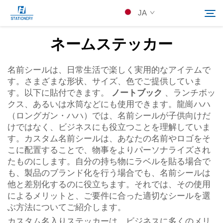
ノートブック
JA
、お弁当箱、 o...">
ネームステッカー
製品
名前シールは、日常生活で楽しく実用的なアイテムで
Search
す。さまざまな形状、サイズ、色でご提供していま
会社概要
す。以下に貼付できます。
ノートブック
、ランチボッ
クス、あるいは水筒などにも使用できます。龍崗ハハ
（ロングガン・ハハ）では、名前シールが子供向けだ
カスタムソリューション
けではなく、ビジネスにも役立つことを理解していま
す。カスタム名前シールは、あなたの名前やロゴをそ
こに配置することで、物事をよりパーソナライズされ
リソース
たものにします。自分の持ち物にラベルを貼る場合で
も、製品のブランド化を行う場合でも、名前シールは
Kontakuto Us
他と差別化するのに役立ちます。それでは、その使用
によるメリットと、ご要件に合った適切なシールを選
ぶ方法についてご紹介します。
カスタム名入りステッカーは、ビジネスに多くのメリ