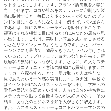
ットをもたらします。まず、ブランド認知度を大幅に
向上させます。ロゴや社名をステッカーに印刷して製
品に貼付すると、毎日より多くの人々があなたのブラ
ンドを目にするようになります。例えば、パン屋さん
であれば、箱にステッカーラベルを貼付することで、
顧客はそれを頻繁に目にするたびにあなたの店名を思
い出します。これは、美味しい商品を思い起こさせる
小さなリマインダーのようなものです。また、パッケ
ージングにも最適で、物品がきちんとラベル付けされ
ていると、よりプロフェッショナルな印象を与え、新
規顧客の獲得にもつながります。さらに、名入りステ
ッカーはコミュニティ意識の醸成にも貢献します。ス
テッカーを配布することで、受け取った人は特別な一
員であるという一体感を実感します。例えば、学校で
はイベント用に名入りステッカーを活用し、学校への
愛着や団結力を高めています。人々は自分の持ち物に
ステッカーを貼って自慢するのが大好きであり、その
結果、あなたのビジネスを知る人がさらに増えます。
また、カスタムステッカーはコストパフォーマンスの