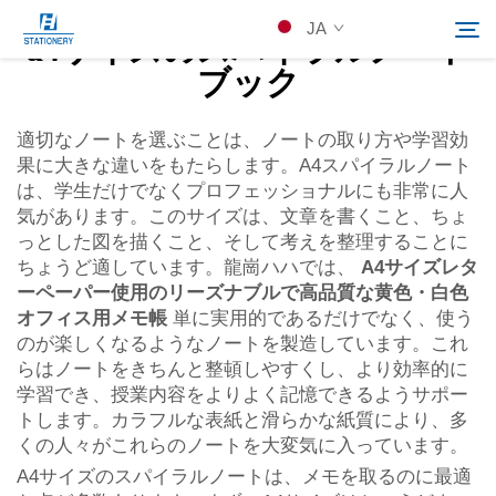
JA
a4サイズのスパイラルノート
ブック
製品
適切なノートを選ぶことは、ノートの取り方や学習効
検索
果に大きな違いをもたらします。A4スパイラルノート
は、学生だけでなくプロフェッショナルにも非常に人
会社概要
気があります。このサイズは、文章を書くこと、ちょ
っとした図を描くこと、そして考えを整理することに
ちょうど適しています。龍崗ハハでは、
A4サイズレタ
カスタムソリューション
ーペーパー使用のリーズナブルで高品質な黄色・白色
オフィス用メモ帳
単に実用的であるだけでなく、使う
リソース
のが楽しくなるようなノートを製造しています。これ
らはノートをきちんと整頓しやすくし、より効率的に
学習でき、授業内容をよりよく記憶できるようサポー
Kontakuto Us
トします。カラフルな表紙と滑らかな紙質により、多
くの人々がこれらのノートを大変気に入っています。
A4サイズのスパイラルノートは、メモを取るのに最適