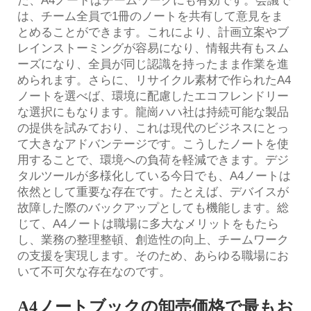
た、A4ノートはチームワークにも有効です。会議で
は、チーム全員で1冊のノートを共有して意見をま
とめることができます。これにより、計画立案やブ
レインストーミングが容易になり、情報共有もスム
ーズになり、全員が同じ認識を持ったまま作業を進
められます。さらに、リサイクル素材で作られたA4
ノートを選べば、環境に配慮したエコフレンドリー
な選択にもなります。龍崗ハハ社は持続可能な製品
の提供を試みており、これは現代のビジネスにとっ
て大きなアドバンテージです。こうしたノートを使
用することで、環境への負荷を軽減できます。デジ
タルツールが多様化している今日でも、A4ノートは
依然として重要な存在です。たとえば、デバイスが
故障した際のバックアップとしても機能します。総
じて、A4ノートは職場に多大なメリットをもたら
し、業務の整理整頓、創造性の向上、チームワーク
の支援を実現します。そのため、あらゆる職場にお
いて不可欠な存在なのです。
A4ノートブックの卸売価格で最もお