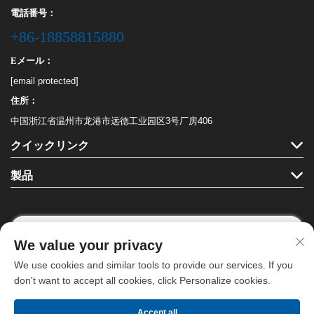
電話番号：
+86-18858815880
Eメール：
[email protected]
住所：
中国浙江省温州市龙港市远德工业园区3号厂房406
クイックリンク
製品
We value your privacy
フォローする
We use cookies and similar tools to provide our services. If you
don't want to accept all cookies, click Personalize cookies.
Copyright © 龍港ハハ文具有限公司。全著作権を保有します。 -
プライバシ
Accept all