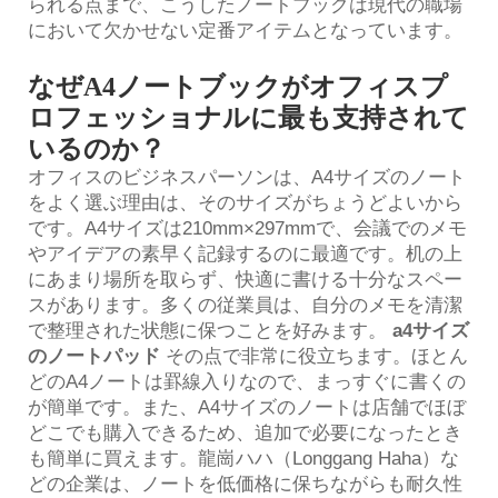
られる点まで、こうしたノートブックは現代の職場
において欠かせない定番アイテムとなっています。
なぜA4ノートブックがオフィスプ
ロフェッショナルに最も支持されて
いるのか？
オフィスのビジネスパーソンは、A4サイズのノート
をよく選ぶ理由は、そのサイズがちょうどよいから
です。A4サイズは210mm×297mmで、会議でのメモ
やアイデアの素早く記録するのに最適です。机の上
にあまり場所を取らず、快適に書ける十分なスペー
スがあります。多くの従業員は、自分のメモを清潔
で整理された状態に保つことを好みます。
a4サイズ
のノートパッド
その点で非常に役立ちます。ほとん
どのA4ノートは罫線入りなので、まっすぐに書くの
が簡単です。また、A4サイズのノートは店舗でほぼ
どこでも購入できるため、追加で必要になったとき
も簡単に買えます。龍崗ハハ（Longgang Haha）な
どの企業は、ノートを低価格に保ちながらも耐久性