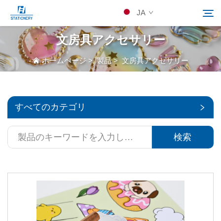
JA
文房具アクセサリー
製品
ホームページ
>
製品
>
文房具アクセサリー
検索
当社について
すべてのカテゴリ
カスタムソリューション
検索
リソース
Kontakuto Us