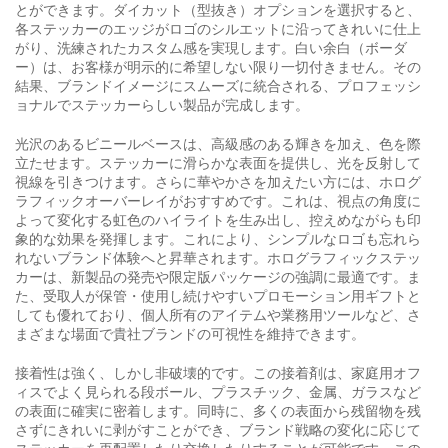
とができます。ダイカット（型抜き）オプションを選択すると、
各ステッカーのエッジがロゴのシルエットに沿ってきれいに仕上
がり、洗練されたカスタム感を実現します。白い余白（ボーダ
ー）は、お客様が明示的に希望しない限り一切付きません。その
結果、ブランドイメージにスムーズに統合される、プロフェッシ
ョナルでステッカーらしい製品が完成します。
光沢のあるビニールベースは、高級感のある輝きを加え、色を際
立たせます。ステッカーに滑らかな表面を提供し、光を反射して
視線を引きつけます。さらに華やかさを加えたい方には、ホログ
ラフィックオーバーレイがおすすめです。これは、視点の角度に
よって変化する虹色のハイライトを生み出し、控えめながらも印
象的な効果を発揮します。これにより、シンプルなロゴも忘れら
れないブランド体験へと昇華されます。ホログラフィックステッ
カーは、新製品の発売や限定版パッケージの強調に最適です。ま
た、受取人が保管・使用し続けやすいプロモーション用ギフトと
しても優れており、個人所有のアイテムや業務用ツールなど、さ
まざまな場面で貴社ブランドの可視性を維持できます。
接着性は強く、しかし非破壊的です。この接着剤は、家庭用オフ
ィスでよく見られる段ボール、プラスチック、金属、ガラスなど
の表面に確実に密着します。同時に、多くの表面から残留物を残
さずにきれいに剥がすことができ、ブランド戦略の変化に応じて