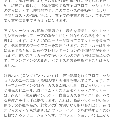
ます。明確な校正により再印刷の必要が最小限に抑えられるた
め、環境にも優しく、予算を重視する在宅型プロフェッショナル
の方々にとっても理想的です。このプロセスの高効率性により、
時間とコストの節約が実現し、在宅での事業運営において他の重
要な業務に集中できるようになります。
アプリケーションは簡単で迅速です。表面を清掃し、ダイカット
を位置合わせして、一方の端から貼り付けながら気泡を滑らかに
押し出します。ほとんどのユーザーが数分でステッカーを装着で
き、包装作業のワークフローを加速させます。ステッカーは即座
に密着するため、出荷やプレゼンテーションの準備時間が短縮さ
れます。古いステッカーの交換やラベルの更新も同様に簡単なの
で、ブランディングの刷新がビジネス運営を中断することはあり
ません。
龍崗ハハ（ロングガン・ハハ）は、在宅勤務を行うプロフェッシ
ョナルのニーズに応える職人技と実用性を兼ね備えています。フ
リープルーフィング対応・カスタム防水印刷・ロゴ入りパッケー
ジ用光沢ビニールホログラム・カスタムダイカットステッカー
は、耐久性・視覚的インパクト・自由なカスタマイズ性を、不要
な複雑さを伴わずに提供します。これは、商品パッケージや個人
用ギアの外観を高め、顧客との印象深いやり取りを創出し、在宅
オフィスからでも洗練されたブランドイメージを維持するための
信頼できるソリューションです。プロフェッショナルな仕上がり