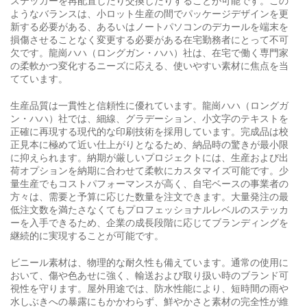
ステッカーを再配置したり交換したりすることが可能です。この
ようなバランスは、小ロット生産の間でパッケージデザインを更
新する必要がある、あるいはノートパソコンのデカールを端末を
損傷させることなく変更する必要がある在宅勤務者にとって不可
欠です。龍崗ハハ（ロングガン・ハハ）社は、在宅で働く専門家
の柔軟かつ変化するニーズに応える、使いやすい素材に焦点を当
てています。
生産品質は一貫性と信頼性に優れています。龍崗ハハ（ロングガ
ン・ハハ）社では、細線、グラデーション、小文字のテキストを
正確に再現する現代的な印刷技術を採用しています。完成品は校
正見本に極めて近い仕上がりとなるため、納品時の驚きが最小限
に抑えられます。納期が厳しいプロジェクトには、生産および出
荷オプションを納期に合わせて柔軟にカスタマイズ可能です。少
量生産でもコストパフォーマンスが高く、自宅ベースの事業者の
方々は、需要と予算に応じた数量を注文できます。大量発注の最
低注文数を満たさなくてもプロフェッショナルレベルのステッカ
ーを入手できるため、企業の成長段階に応じてブランディングを
継続的に実現することが可能です。
ビニール素材は、物理的な耐久性も備えています。通常の使用に
おいて、傷や色あせに強く、輸送および取り扱い時のブランド可
視性を守ります。屋外用途では、防水性能により、短時間の雨や
水しぶきへの暴露にもかかわらず、鮮やかさと素材の完全性が維