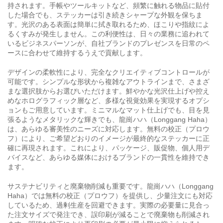
持されます。手帳やツールキットなど、頻繁に触れる物品に貼付
した場合でも、ステッカーは引き続きシャープな外観を保ちま
す。光沢のある表面は簡単に拭き取れるため、ほこりや指紋によ
るくすみが発生しません。この利便性は、日々の業務に追われて
いるビジネスパーソンが、自社ブランドのプレゼンスを日常のペ
ースに合わせて維持するうえで貢献します。
デザインの柔軟性により、完全なクリエイティブコントロールが
可能です。シンプルな形状から複雑なアウトラインまで、さまざ
まな選択肢からお選びいただけます。鮮やかな光沢仕上げや控え
めなホログラフィック層など、多様な視覚効果を実現するオプシ
ョンもご用意しています。ミニマルなマット仕上げでも、目を見
張るようなメタリックな輝きでも、龍崗ハハ（Longgang Haha）
は、あらゆる審美性のニーズに対応します。無料の校正（プロウ
フ）により、ご希望どおりのイメージが最終的なステッカーに正
確に再現されます。これにより、パッケージ、販促物、個人用デ
バイスなど、あらゆる媒体におけるブランドの一貫性を維持でき
ます。
サステナビリティと廃棄物削減も重要です。龍崗ハハ（Longgang
Haha）では無料の校正（プロウフ）を提供し、少量注文にも対応
しているため、過剰生産を回避できます。実際の必要量に見合っ
た注文サイズで発注でき、誤印刷が減ることで廃棄物も削減され