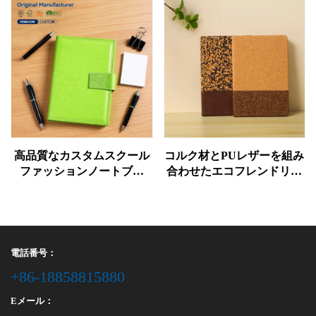
のミニ・リーズナブルで高
み数学練習帳（学校・オフ
品質なオフィス用メモ帳
ィス用、サドルステッチ装
訂）
高品質なカスタムスクール
コルク材とPUレザーを組み
ファッションノートブッ
合わせたエコフレンドリー
ク。低価格で優れた書き心
なツートーンデザインノー
地、視力保護機能付き。レ
トブック：オフィス・学
ザーハードカバー、オフセ
校・日常のジャーナリング
ット印刷。
に最適な持続可能なライテ
ィング文房具
電話番号：
+86-18858815880
Eメール：