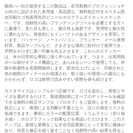
龍崗ハハ社が提供するこの製品は、在宅勤務のプロフェッショナ
ル向けに設計された多用途・高品質な「無料校正付きカスタム防
水印刷ロゴ包装用光沢ビニールホログラムダイカットステッカ
ー」です。信頼性の高いブランディングツールを必要とする方々
に最適で、見た目も美しく、耐久性も抜群です。実用性と耐久性
に優れながら、視覚的にもインパクトのあるデザインを実現して
います。パッケージ、ノートパソコン、プランナー、メール便用
封筒、製品サンプルなど、さまざまな場所に貼付けて使用でき、
手間をかけずに第一印象を向上させます。これらのステッカー
は、水や日常的な摩耗に強く作られています。つまり、出荷用段
ボール箱やオフィス機器など、あらゆるシーンで使用しても、外
観や粘着性を長期間維持します。防水仕上げにより、印刷された
色や細部のディテールが保護され、取り扱いや環境への露出にも
かかわらず、ロゴは鮮明で読みやすい状態を保ち続けます。
カスタマイズはシンプルかつ正確です。ロゴを提出し、形状とサ
イズを選択するだけで、製造開始前にすべてのディテールを確認
できる無料の校正サンプル（プロオフ）をご提供します。無料の
校正により、推測による判断が不要となり、誤りの発生リスクを
低減できます。事前にカラーの配置位置、トリムライン（切り抜
き線）、ホログラフィック効果などを承認いただけます。このス
テップは、多様な業務をこなす在宅起業家にとって非常に価値が
あり、何度も修正を繰り返すことなく信頼性の高い結果を得るこ