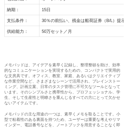
納期：
15日
支払条件：
30％の前払い、残金は船荷証券（B/L）提示
供給能力：
50万セット／月
メモパッドは、アイデアを素早く記録し、整理整頓を助け、効率
的なコミュニケーションを実現するための、コンパクトで実用的
な文房具です。オフィス、教室、家庭、あるいはクリエイティブ
な作業空間など、さまざまなシーンで活用され、ブレインストー
ミング、計画立案、日常のタスク管理に不可欠なツールとなって
います。そのシンプルさと携帯性から、プロフェッショナル、学
生、そして生産性と明瞭さを重んじるすべての方にとって欠かせ
ないアイテムです。
メモパッドの主な用途の一つは、素早くメモを取ることです。小
型で粘着性のある裏面を持つため、ユーザーは重要な考えやリマ
インダー、電話番号などを、ノートブックを用意することなく即