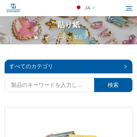
JA
貼り紙
製品
ホームページ
>
製品
>
貼り紙
検索
当社について
すべてのカテゴリ
カスタムソリューション
検索
リソース
Kontakuto Us