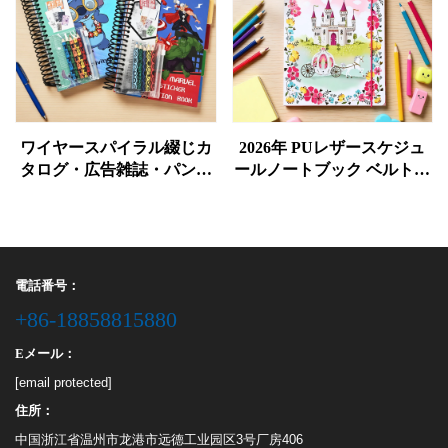
ワイヤースパイラル綴じカ
2026年 PUレザースケジュ
タログ・広告雑誌・パンフ
ールノートブック ベルト付
レット・ブローシャー・コ
き 365日間トレーニング 自
イル綴じ本の印刷サービス
己規律プラン 1日1ページの
タイムマネジメントギフト
電話番号：
+86-18858815880
Eメール：
[email protected]
住所：
中国浙江省温州市龙港市远德工业园区3号厂房406