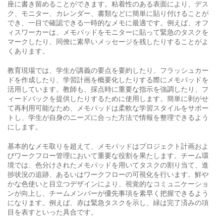
座に書き留めることができます。粘着性のある表面により、デス
ク、モニター、カレンダー、書類などに簡単に貼り付けることが
でき、一目で確認できる一時的なメモに最適です。例えば、オフ
ィスワーカーは、メモパッドをモニターに貼って緊急のタスクを
マークしたり、同僚に素早いメッセージを残したりすることがよ
くあります。
教育現場では、学生が講義の要点を要約したり、フラッシュカー
ドを作成したり、学習計画を概要化したりする際にメモパッドを
活用しています。教師も、採点時に重要な指示を強調したり、フ
ィードバックを提供したりするために使用します。簡単に剥がせ
て再利用可能なため、メモパッドは柔軟な学習スタイルをサポー
トし、学生が自身のニーズに合った方法で情報を整理できるよう
にします。
基本的なメモ取りを超えて、メモパッドはプロジェクト計画およ
びワークフロー管理において重要な役割を果たします。チーム環
境では、色分けされたメモパッドを用いてタスクの割り当て、進
捗状況の追跡、あるいはワークフローの可視化を行います。鮮や
かな色使いと目立つデザインにより、視覚的なコミュニケーショ
ンが向上し、チームメンバーが優先事項を素早く把握できるよう
になります。例えば、赤は緊急タスクを示し、緑は完了済みの項
目を表すといった具合です。