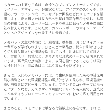
もう一つの主要な用途は、創造的なブレインストーミングです。
ライター、デザイナー、起業家などは、アイデアのスケッチ、物
語のアウトライン作成、コンセプトの開発などにメモパッドを活
用します。正方形または長方形の形状は簡潔な思考を促し、粘着
性の特徴により、ユーザーはボードや壁上に貼ったメモを自由に
並べ替えられます。このため、カンバンボードやマインドマップ
といったアジャイルな作業手法に最適です。
メモパッドの主な特徴には、粘着性、携帯性、およびサイズ・色
の豊富さが挙げられます。ほとんどの製品は、簡単に剥がせるよ
う切り取り線入りの用紙を採用しており、用途に応じて罫線入
り、方眼入り、無地など、さまざまな形式のページが提供されて
います。高品質な接着剤により、表面を傷つけることなく確実に
貼り付けられ、高級紙はにじみや裏写りを防ぎます。
さらに、現代のメモパッドには、再生紙を使用したものや補充可
能な構造といった環境配慮型の選択肢が多く見られ、環境意識の
高い消費者にアピールしています。ブランドロゴやテーマに沿っ
たパターンなど、カスタマイズ可能なデザインも人気で、企業の
ノベルティやプロモーションキャンペーンにおいて広く活用され
ています。
まとめると、メモパッドは単なる付箋以上の存在です。それは、