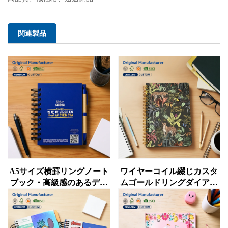
関連製品
A5サイズ横罫リングノート
ワイヤーコイル綴じカスタ
ブック・高級感のあるデザ
ムゴールドリングダイアリ
イン・ハードカバー・ルー
ー／ジャーナル／ノートパ
ズリーフ式・横罫線日記
ッド／プランナー／スパイ
帳・厚手スパイラルノート
ラルノートブック（ギフト
ブック・卸売向け
用）