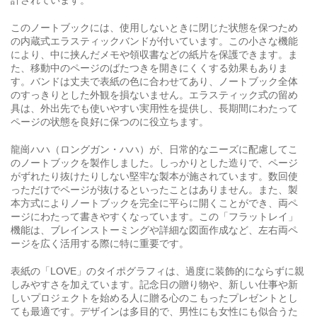
このノートブックには、使用しないときに閉じた状態を保つため
の内蔵式エラスティックバンドが付いています。この小さな機能
により、中に挟んだメモや領収書などの紙片を保護できます。ま
た、移動中のページのばたつきを開きにくくする効果もありま
す。バンドは丈夫で表紙の色に合わせてあり、ノートブック全体
のすっきりとした外観を損ないません。エラスティック式の留め
具は、外出先でも使いやすい実用性を提供し、長期間にわたって
ページの状態を良好に保つのに役立ちます。
龍崗ハハ（ロングガン・ハハ）が、日常的なニーズに配慮してこ
のノートブックを製作しました。しっかりとした造りで、ページ
がずれたり抜けたりしない堅牢な製本が施されています。数回使
っただけでページが抜けるといったことはありません。また、製
本方式によりノートブックを完全に平らに開くことができ、両ペ
ージにわたって書きやすくなっています。この「フラットレイ」
機能は、ブレインストーミングや詳細な図面作成など、左右両ペ
ージを広く活用する際に特に重要です。
表紙の「LOVE」のタイポグラフィは、過度に装飾的にならずに親
しみやすさを加えています。記念日の贈り物や、新しい仕事や新
しいプロジェクトを始める人に贈る心のこもったプレゼントとし
ても最適です。デザインは多目的で、男性にも女性にも似合うた