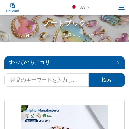
JA
ノートブック
製品
ホームページ
>
製品
>
ノートブック
検索
当社について
すべてのカテゴリ
カスタムソリューション
検索
リソース
Kontakuto Us