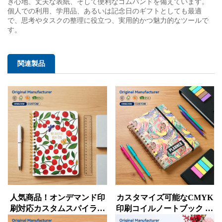
き心地、丈夫な表紙、そして便利なゴムバンドを備えています。
個人での利用、学用品、あるいは記念日のギフトとしても最適
で、思考やタスクの整理に役立つ、実用的かつ魅力的なツールで
す。
関連製品
人気商品！オンデマンド印
カスタマイズ可能なCMYK
刷対応カスタムスパイラル
印刷コイルノートブック 書
ノート帳（ワイヤーオー綴
道練習帳 印刷対応カスタマ