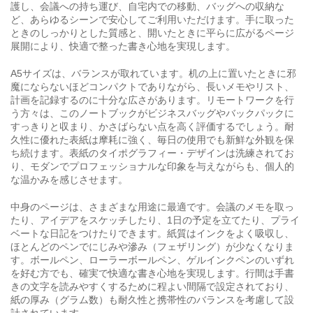
護し、会議への持ち運び、自宅内での移動、バッグへの収納な
ど、あらゆるシーンで安心してご利用いただけます。手に取った
ときのしっかりとした質感と、開いたときに平らに広がるページ
展開により、快適で整った書き心地を実現します。
A5サイズは、バランスが取れています。机の上に置いたときに邪
魔にならないほどコンパクトでありながら、長いメモやリスト、
計画を記録するのに十分な広さがあります。リモートワークを行
う方々は、このノートブックがビジネスバッグやバックパックに
すっきりと収まり、かさばらない点を高く評価するでしょう。耐
久性に優れた表紙は摩耗に強く、毎日の使用でも新鮮な外観を保
ち続けます。表紙のタイポグラフィー・デザインは洗練されてお
り、モダンでプロフェッショナルな印象を与えながらも、個人的
な温かみを感じさせます。
中身のページは、さまざまな用途に最適です。会議のメモを取っ
たり、アイデアをスケッチしたり、1日の予定を立てたり、プライ
ベートな日記をつけたりできます。紙質はインクをよく吸収し、
ほとんどのペンでにじみや滲み（フェザリング）が少なくなりま
す。ボールペン、ローラーボールペン、ゲルインクペンのいずれ
を好む方でも、確実で快適な書き心地を実現します。行間は手書
きの文字を読みやすくするために程よい間隔で設定されており、
紙の厚み（グラム数）も耐久性と携帯性のバランスを考慮して設
計されています。