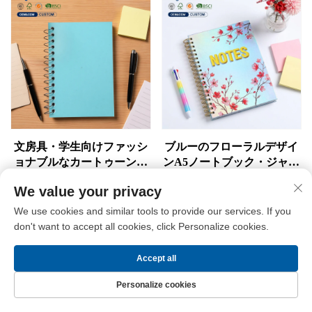
じ）、ドリームジャーナ
イズ練習帳
ル・プランナー印刷サービ
ス
文房具・学生向けファッシ
ブルーのフローラルデザイ
ョナブルなカートゥーン動
ンA5ノートブック・ジャー
物ガールデザインノートブ
ナル（文房具・ノートパッ
We value your privacy
ック（80枚）、環境配慮型
ド）－日常の書き込みや学
ダイアリー／ノートブック
用品に最適、イエローのテ
We use cookies and similar tools to provide our services. If you
（子供・学生・オフィス向
キストアクセント付き
don't want to accept all cookies, click Personalize cookies.
け）
電話番号：
Accept all
+86-18858815880
Personalize cookies
Eメール：
ホームページ
製品
お問い合わせ
トップ
[email protected]