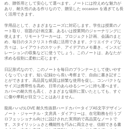
め、贈答用として安心して選べます。ノートには控えめな魅力が
あり、耐久性のある作りなので、贈呈した occasion を過ぎても長
く活用できます。
学用品として、さまざまなニーズに対応します。学生は授業のノ
ート取り、宿題の計画立案、あるいは授業間のジャーナリングに
使えます。リモートワーカーは、プロジェクト計画、会議のまと
め、毎日のタスクリスト作成に活用できます。クリエイティブな
方々は、レイアウトのスケッチ、アイデアのメモ書き、インスピ
レーションの収集などに使うでしょう。このノートは、あなたが
求める役割に柔軟に応じます。
日記形式なので、このノートを毎日のプランナーとして使いやす
くなっています。短い記録から長い考察まで、自由に書き記すこ
とができます。高品質な紙質は頻繁な使用を促し、コンパクトな
サイズは携帯性を高め、日常のあらゆるシーンに持ち運べます。
カバーの耐久性も高く、さまざまな場所に置いたとしても、すぐ
に傷や摩耗が目立つことはありません。
龍崗ハハのLOVE 耐久性抜群ハードカバータイプA5文字デザイン
ノート・ジャーナル・文房具・ダイアリーは、在宅勤務を行うプ
ロフェッショナル向けに設計された実用的で高品質なノートで
す。スタイリッシュさと機能性を巧みに両立させ、信頼できる書