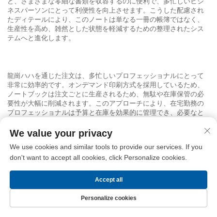
ど、さまざまな零細な書類を収容するのに便利で、多忙しいビジ
ネスパーソンにとって利便性を向上させます。こうした配慮され
たディテールにより、このノートは単なる一冊の帳簿ではなく、
生産性を高め、雑然とした状態を軽減するための整理されたシス
テムへと進化します。
龍崗ハハを通じた注文は、多忙しいプロフェッショナルにとって
非常に効率的です。オンデマンド印刷方式を採用しているため、
ノートブックは注文ごとに生産されるため、無駄や在庫保管の必
要性が大幅に削減されます。このアプローチにより、在宅勤務の
プロフェッショナルは予算と在庫を効果的に管理でき、必要なと
きに必要な分だけを注文できます。製造元が印刷、製本、および
カスタマイズを一手に担当するため、お客様はチームメンバーお
We value your privacy
よびクライアントへ即時配布・使用可能な完成品をお受け取りい
We use cookies and similar tools to provide our services. If you
ただけます。緊急時のニーズにも対応する迅速納品オプションも
don't want to accept all cookies, click Personalize cookies.
ご用意しており、品質を損なうことなくプロジェクトのスケジュ
ールを確実に守ります。
Accept all
Personalize cookies
このノートのサイズ展開は、さまざまな作業スタイルに対応して
ホームページ
製品
お問い合わせ
トップ
います。コンパクトなサイズは、小さな家庭用オフィスの引き出