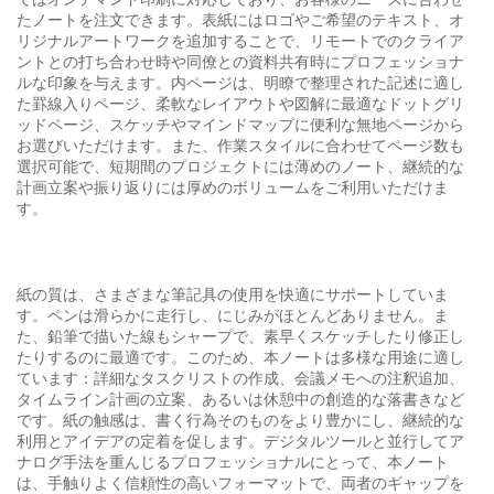
たノートを注文できます。表紙にはロゴやご希望のテキスト、オ
リジナルアートワークを追加することで、リモートでのクライア
ントとの打ち合わせ時や同僚との資料共有時にプロフェッショナ
ルな印象を与えます。内ページは、明瞭で整理された記述に適し
た罫線入りページ、柔軟なレイアウトや図解に最適なドットグリ
ッドページ、スケッチやマインドマップに便利な無地ページから
お選びいただけます。また、作業スタイルに合わせてページ数も
選択可能で、短期間のプロジェクトには薄めのノート、継続的な
計画立案や振り返りには厚めのボリュームをご利用いただけま
す。
紙の質は、さまざまな筆記具の使用を快適にサポートしていま
す。ペンは滑らかに走行し、にじみがほとんどありません。ま
た、鉛筆で描いた線もシャープで、素早くスケッチしたり修正し
たりするのに最適です。このため、本ノートは多様な用途に適し
ています：詳細なタスクリストの作成、会議メモへの注釈追加、
タイムライン計画の立案、あるいは休憩中の創造的な落書きなど
です。紙の触感は、書く行為そのものをより豊かにし、継続的な
利用とアイデアの定着を促します。デジタルツールと並行してア
ナログ手法を重んじるプロフェッショナルにとって、本ノート
は、手触りよく信頼性の高いフォーマットで、両者のギャップを