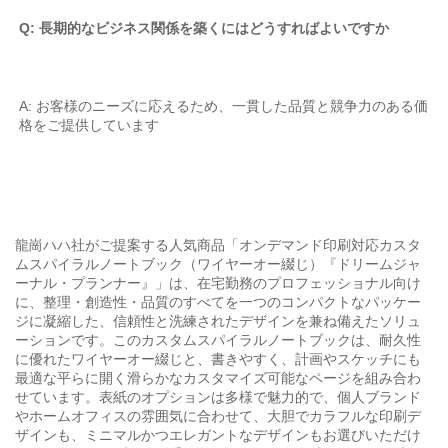
Q: 長期的なビジネス関係を築くにはどうすればよいですか 
A: お客様のニーズに応えるため、一貫した品質と競争力のある価
格をご提供しています 
龍崗ハハ社がご提案する人気商品「オンデマンド印刷対応カスタ
ムスパイラルノートブック（ワイヤーオー綴じ）『ドリームジャ
ーナル・プランナー』」は、在宅勤務のプロフェッショナル向け
に、整理・創造性・品質のすべてを一つのコンパクトなパッケー
ジに凝縮した、信頼性と洗練されたデザインを兼ね備えたソリュ
ーションです。このカスタムスパイラルノートブックは、耐久性
に優れたワイヤーオー綴じと、書きやすく、計画やスケッチにも
最適な平らに開く滑らかなカスタマイズ可能なページを組み合わ
せています。表紙のオプションは多様で魅力的で、個人ブランド
やホームオフィスの雰囲気に合わせて、大胆でカラフルな印刷デ
ザインも、ミニマルかつエレガントなデザインもお選びいただけ