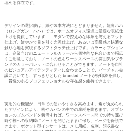
埋める存在です。
デザインの選択肢は、紙や製本方法にとどまりません。龍崗ハハ
（ロングガン・ハハ）では、ホームオフィス環境に最適な表紙仕
上げを提供しています——モダンで控えめな印象を与えるマット
仕上げ、鮮やかで目を引く光沢仕上げ、あるいは高級感と快適な
触り心地を実現するソフトタッチ仕上げです。カラーオプション
は、企業向けのニュートラルカラーから個性的な色合いまで幅広
くご用意しており、ノートの色をワークスペースの雰囲気やブラ
ンドのカラーパレットに合わせることができます。ノートを自社
のビジュアルアイデンティティに合わせることで、バーチャル会
議においても、すっきりとした branded ノートが好印象を残し、
一貫性のあるプロフェッショナルな存在感を維持できます。
実用的な機能が、日常での使いやすさを高めます。角が丸められ
たデザインにより、机やカバンの中での摩耗を防ぎます。オプシ
ョンのゴムバンドを装備すれば、ワークスペース間での持ち運び
時や棚への収納時にノートを閉じたままに保ち、ページを保護で
きます。ポケット型インサートは、メモ用紙、名刺、領収書な