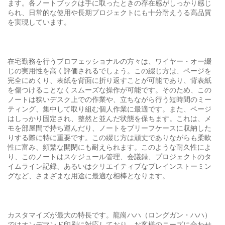
ます。各ノートブックは手に取ったときの存在感がしっかり感じ
られ、日常的な使用や長期プロジェクトにも十分耐えうる高品質
を実現しています。
在宅勤務を行うプロフェッショナルの方々は、ワイヤー・オー綴
じの実用性を高く評価されるでしょう。この綴じ方は、ページを
完全にめくり、表紙を背面に折り返すことが可能であり、背表紙
を傷つけることなくスムーズな操作が可能です。そのため、この
ノートは狭いデスク上での作業や、立ちながら行う短時間のミー
ティング、集中して取り組む個人作業に最適です。また、ページ
はしっかり固定され、整然と並んだ状態を保ちます。これは、メ
モを部屋間で持ち運んだり、ノートをブリーフケースに収納した
りする際に特に重要です。この綴じ方は頑丈でありながらも柔軟
性に富み、頻繁な開閉にも耐えられます。このような耐久性によ
り、このノートはスケジュール管理、会議録、プロジェクトのタ
イムライン記録、あるいはクリエイティブなブレインストーミン
グなど、さまざまな用途に最適な相棒となります。
カスタマイズが最大の特長です。龍崗ハハ（ロングガン・ハハ）
ではオンデマンド印刷に対応しており、お客様のニーズに合わせ