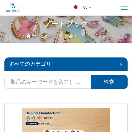
JA
ノートブック
製品
ホームページ
>
製品
>
ノートブック
検索
当社について
すべてのカテゴリ
カスタムソリューション
検索
リソース
Kontakuto Us