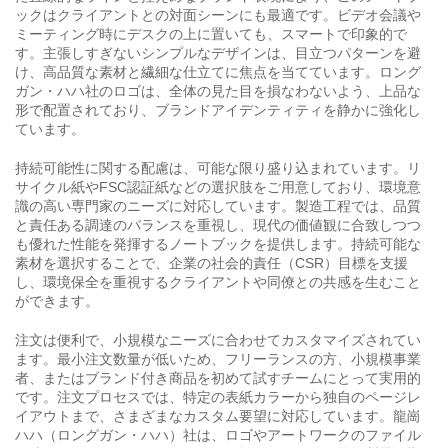
ックはクライアントとの対面シーンにも最適です。ビデオ会議や
ミーティング時にデスクの上に置いても、スマートで印象的で
す。主張しすぎないシンプルなデザインは、目立つパターンを避
け、高品質な素材と繊細な仕立てに焦点を当てています。ロング
ガン・ハハ社のロゴは、全体の見た目を損なわないよう、上品な
形で配置されており、ブランドアイデンティティを静かに強化し
ています。
持続可能性に関する配慮は、可能な限り盛り込まれています。リ
サイクル紙やFSC認証紙などの選択肢をご用意しており、環境意
識の高い専門家のニーズに対応しています。製造工程では、品質
と責任ある調達のバランスを重視し、現代の価値観に合致しつつ
も優れた性能を発揮するノートブックを提供します。持続可能な
素材を選択することで、企業の社会的責任（CSR）目標を支援
し、環境保全を重視するクライアントや同僚との共感を生むこと
ができます。
注文は便利で、小規模なニーズに合わせてカスタマイズされてい
ます。最小注文数量が低いため、フリーランスの方、小規模事業
者、またはブランド付き商品を初めて試すチームにとって実用的
です。注文プロセスでは、特定の表紙カラーから独自のページレ
イアウトまで、さまざまなカスタム要望に対応しています。龍崗
ハハ（ロングガン・ハハ）社は、ロゴやアートワークのファイル