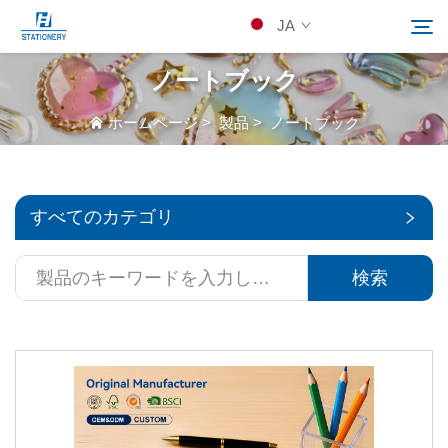
JA
ノートブック
製品
ホームページ
>
製品
>
ノートブック
検索
当社について
すべてのカテゴリ
カスタムソリューション
検索
リソース
Kontakuto Us