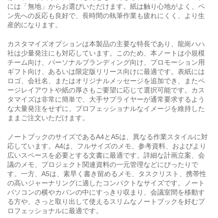
には「無地」からお選びいただけます。紙は触り心地がよく、ペ
ン先への反応も良好で、長時間の執筆作業も疲れにくく、より生
産的になります。
カスタマイズオプションは本製品の主要な特長であり、龍崗ハハ
社は少量発注にも対応しています。このため、本ノートは小規模
チーム向け、パーソナルブランディング向け、プロモーション用
ギフト向け、あるいは限定版リリース向けに最適です。表紙には
ロゴ、会社名、またはオリジナルメッセージを追加でき、またペ
ージレイアウトや紙の厚さもご要望に応じて選択可能です。カス
タマイズは非常に簡単で、大手サプライヤーが通常要求するよう
な大量発注をせずに、プロフェッショナルなイメージを維持した
ままご注文いただけます。
ノートブックのサイズであるA4とA5は、異なる作業スタイルに対
応しています。A4は、フルサイズのメモ、参考資料、およびより
広いスペースを必要とする文書に最適です。詳細な計画立案、会
議のメモ、プロジェクト関連資料の一元管理などにぴったりで
す。一方、A5は、素早く書き留めるメモ、タスクリスト、携帯性
の高いジャーナリングに適したコンパクトなサイズです。ノート
パソコンの横やカバンの中にすっきり収まり、会議室間を移動す
る方や、さっと取り出して使えるスリムなノートブックを好むプ
ロフェッショナルに最適です。