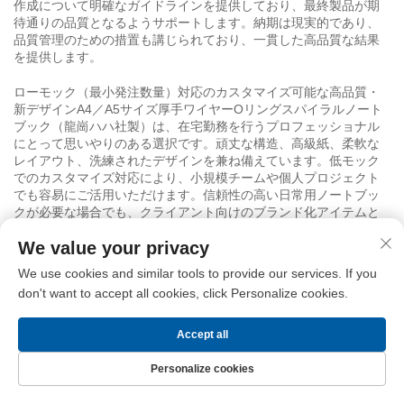
作成について明確なガイドラインを提供しており、最終製品が期
待通りの品質となるようサポートします。納期は現実的であり、
品質管理のための措置も講じられており、一貫した高品質な結果
を提供します。
ローモック（最小発注数量）対応のカスタマイズ可能な高品質・
新デザインA4／A5サイズ厚手ワイヤーOリングスパイラルノート
ブック（龍崗ハハ社製）は、在宅勤務を行うプロフェッショナル
にとって思いやりのある選択です。頑丈な構造、高級紙、柔軟な
レイアウト、洗練されたデザインを兼ね備えています。低モック
でのカスタマイズ対応により、小規模チームや個人プロジェクト
でも容易にご活用いただけます。信頼性の高い日常用ノートブッ
クが必要な場合でも、クライアント向けのブランド化アイテムと
して活用したい場合でも、あるいは仕事の整理に役立つスタイリ
We value your privacy
ッシュなツールをお探しの場合でも、このノートブックは生産性
を高め、プロフェッショナルな印象を演出します。実用的で耐久
We use cookies and similar tools to provide our services. If you
性に優れ、現代の在宅勤務スタイルに自然と溶け込むよう設計さ
don't want to accept all cookies, click Personalize cookies.
れています
Accept all
Personalize cookies
関連製品
ホームページ
製品
お問い合わせ
トップ