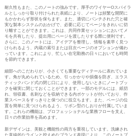
耐久性もまた、このノートの強みです。厚手のワイヤーOスパイラ
ルとしっかり取り付けられた表紙により、ノートは頻繁な開閉に
もかかわらず形状を保ちます。また、適切にパンチされた穴と確
実な製本システムのおかげで、必要に応じてページをきれいに切
り離すことができます。これは、共同作業セッションにおいてメ
モを共有したり、提出用にページを渡したりする際に便利です。
さらに、このノートには、アイデアを整理し、情報を素早く見つ
けられるよう、内蔵の索引または目次ページのオプションが備わ
っています。これにより、忙しい在宅勤務の日々においても時間
を節約できます。
細部へのこだわりが、小さくても重要なディテールに表れていま
す。角が丸められているため、引っかかりや損傷を防ぎ、エラス
ティックバンド式の閉じ口により、使用しないときにノートブッ
クを確実に閉じておくことができます。一部のモデルには、紙切
れ、領収書、名刺などを収納できる内ポケットが付いており、作
業スペースをすっきりと保つのに役立ちます。また、ページの位
置を簡単に見つけられるよう、リボン型のしおりが付属していま
す。これらの機能は、プロフェッショナルな業務フローを支え、
日々の作業効率を高めます。
新デザインは、美観と機能性の両方を重視しています。洗練され
た直線的なラインと控えめなブランド表現により、このノートブ