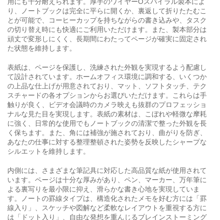
用にも十分耐えられます。厚手のワイヤーOスパイラル製本によ
り、ノートブックは完全に平らに開くか、裏返して折りたたむこ
とが可能で、コーヒーカップを持ちながらの書き込みや、タスク
の切り替え時にも快適にご利用いただけます。また、製本部分は
頑丈で変形しにくく、長期間にわたってページが確実に固定され
た状態を維持します。
表紙は、ページを保護し、洗練された外観を実現するよう配慮し
て設計されています。ホームオフィス環境に調和する、いくつか
の上品な仕上げが用意されており、マット、ソフトタッチ、テク
スチャードの各オプションからお選びいただけます。これらは手
触りが良く、ビデオ会議時のカメラ映えも抜群のプロフェッショ
ナルな見た目を実現します。表紙の素材は、こぼれや軽微な摩耗
に強く、日常的な使用でもノートブックの清潔で整った外観を長
く保ちます。また、角には補強が施されており、曲がりを防ぎ、
あなたの仕事に対する整理整頓された姿勢を反映したシャープな
シルエットを維持します。
内側には、さまざまな筆記具に対応した高品質な紙が使用されて
います。ページは十分な厚みがあり、ペン、マーカー、万年筆に
よる裏写りを最小限に抑え、滑らかな書き心地を実現していま
す。ノートの罫線タイプは、構造化されたメモを好む方には「罫
線入り」、スケッチや図解など柔軟なレイアウトを重視する方に
は「ドット入り」、自由な発想を重んじるブレインストーミング