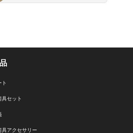
品
ート
房具セット
箋
房具アクセサリー