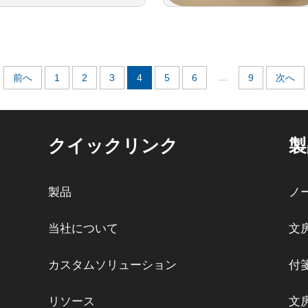
...
前へ
1
2
3
4
5
6
9
次へ
クイックリンク
製
製品
ノ
当社について
文
カスタムソリューション
付
リソース
文