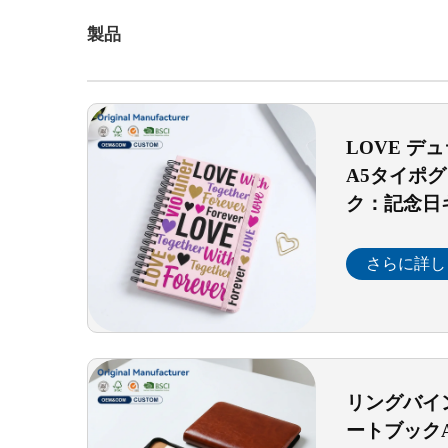
製品
LOVE デ
A5タイポ
ク：記念日
ジャーナル
ー・ダイア
さらに詳し
き）
リングバイ
ートブック