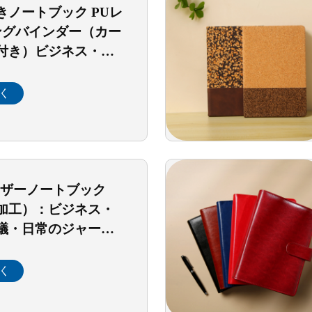
きノートブック PUレ
ングバインダー（カー
付き）ビジネス・オ
ーティング・エグゼ
けワークプランナ
く
ナイザー
レザーノートブック
加工）：ビジネス・
議・日常のジャーナ
適な高級ギフト向け
く