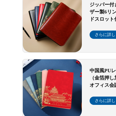
ジッパー付
ザー製6リ
ドスロット
フィス・ミ
クティブ向
さらに詳し
ー・オーガ
中国風PU
（金箔押し
オフィス会
リングに最
文房具
さらに詳し