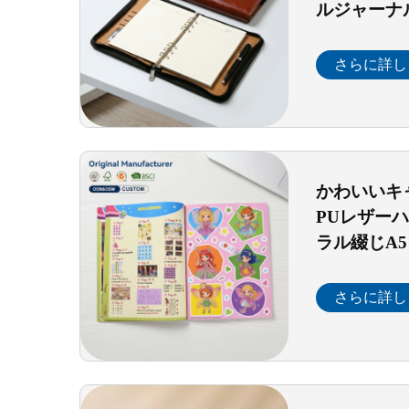
ルジャーナ
ー・プラン
対応・内側
さらに詳し
ギフト）
かわいいキ
PUレザー
ラル綴じA
校・オフィ
ナリング向
さらに詳し
ョナリー