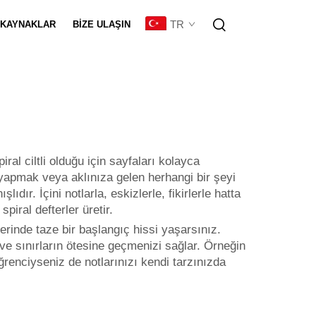
TR
KAYNAKLAR
BIZE ULAŞIN
eştirme
iral ciltli olduğu için sayfaları kolayca
 yapmak veya aklınıza gelen herhangi bir şeyi
dır. İçini notlarla, eskizlerle, fikirlerle hatta
iral defterler üretir.
ferinde taze bir başlangıç hissi yaşarsınız.
ve sınırların ötesine geçmenizi sağlar. Örneğin
 öğrenciyseniz de notlarınızı kendi tarzınızda