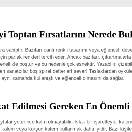
İyi Toptan Fırsatlarını Nerede B
lara sahiptir. Bazıları canlı renkli tasarımı veya eğlenceli de
i için parlak renkleri tercih eder. Ancak bazıları, çıkartmalar
ellikle boştur ve bu nedenle çok esnektir. Yazabilir, çizebilir
 sanatçılar boş spiral defterleri sever! Taslaklardan öykülere
, aynı zamanda kullanışlı ve eğlenceli olmasını da sağlar.
kat Edilmesi Gereken En Önemli 
yfalar yeterince kalın olmayabilir. Islak bir işaretleyici kal
r kalem veya kurşun kalem kullanmak daha iyidir. Bazı kişile