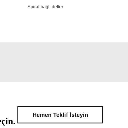
Spiral bağlı defter
Hemen Teklif İsteyin
çin.