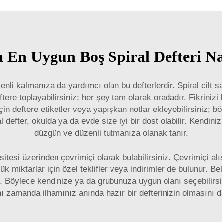
a En Uygun Boş Spiral Defteri Na
nli kalmanıza da yardımcı olan bu defterlerdir. Spiral cilt 
deftere toplayabilirsiniz; her şey tam olarak oradadır. Fikriniz
in deftere etiketler veya yapışkan notlar ekleyebilirsiniz; bö
defter, okulda ya da evde size iyi bir dost olabilir. Kendini
düzgün ve düzenli tutmanıza olanak tanır.
tesi üzerinden çevrimiçi olarak bulabilirsiniz. Çevrimiçi alış
yük miktarlar için özel teklifler veya indirimler de bulunur. Be
. Böylece kendinize ya da grubunuza uygun olanı seçebilirsin
 zamanda ilhamınız anında hazır bir defterinizin olmasını d