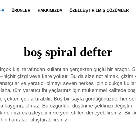
FA
ÜRÜNLER
HAKKIMIZDA
ÖZELLEŞTIRILMIŞ ÇÖZÜMLER
Defter Özelleştirme
Haberler
Takım Özell
Video
boş spiral defter
rçok kişi tarafından kullanılan gerçekten güçlü bir araçtır. Sp
—hiçbir çizgi veya kare yoktur. Bu da size not almak, çizim
atçılar ve yaratıcı olmayı seven herkes için oldukça kullanışlı
aha, tüm yaratıcı ihtiyaçlarınız için mükemmel kalitede boş sp
 gerçekten çok artırabilir. Boş bir sayfa gördüğünüzde, her se
ma kaygınız olmaz. Bu özgürlük, düşünme şeklinizi değiştirir 
kirlerinizi eskizleyebilir ve yeni stilleri deneyebilirsiniz. Bir
ihin haritaları oluşturabilirsiniz.