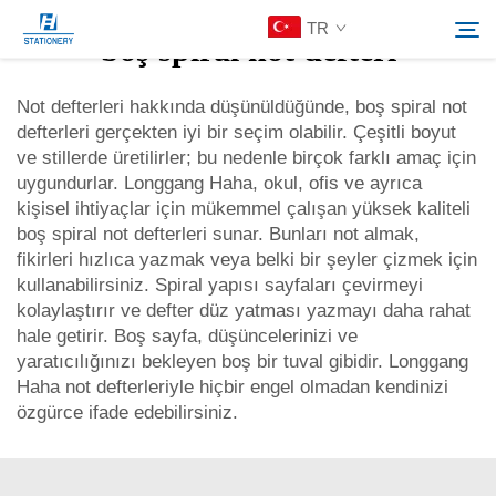
TR
boş spiral not defteri
Not defterleri hakkında düşünüldüğünde, boş spiral not
defterleri gerçekten iyi bir seçim olabilir. Çeşitli boyut
Ürünler
ve stillerde üretilirler; bu nedenle birçok farklı amaç için
Ara
uygundurlar. Longgang Haha, okul, ofis ve ayrıca
Hakkımızda
kişisel ihtiyaçlar için mükemmel çalışan yüksek kaliteli
boş spiral not defterleri sunar. Bunları not almak,
fikirleri hızlıca yazmak veya belki bir şeyler çizmek için
Özelleştirilmiş Çözümler
kullanabilirsiniz. Spiral yapısı sayfaları çevirmeyi
kolaylaştırır ve defter düz yatması yazmayı daha rahat
hale getirir. Boş sayfa, düşüncelerinizi ve
Kaynaklar
yaratıcılığınızı bekleyen boş bir tuval gibidir. Longgang
Haha not defterleriyle hiçbir engel olmadan kendinizi
Bize Ulaşın
özgürce ifade edebilirsiniz.