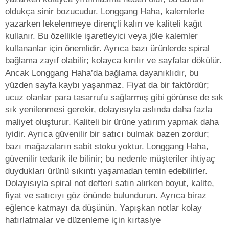
oldukça sinir bozucudur. Longgang Haha, kalemlerle
yazarken lekelenmeye dirençli kalın ve kaliteli kağıt
kullanır. Bu özellikle işaretleyici veya jöle kalemler
kullananlar için önemlidir. Ayrıca bazı ürünlerde spiral
bağlama zayıf olabilir; kolayca kırılır ve sayfalar dökülür.
Ancak Longgang Haha’da bağlama dayanıklıdır, bu
yüzden sayfa kaybı yaşanmaz. Fiyat da bir faktördür;
ucuz olanlar para tasarrufu sağlarmış gibi görünse de sık
sık yenilenmesi gerekir, dolayısıyla aslında daha fazla
maliyet oluşturur. Kaliteli bir ürüne yatırım yapmak daha
iyidir. Ayrıca güvenilir bir satıcı bulmak bazen zordur;
bazı mağazaların sabit stoku yoktur. Longgang Haha,
güvenilir tedarik ile bilinir; bu nedenle müşteriler ihtiyaç
duydukları ürünü sıkıntı yaşamadan temin edebilirler.
Dolayısıyla spiral not defteri satın alırken boyut, kalite,
fiyat ve satıcıyı göz önünde bulundurun. Ayrıca biraz
eğlence katmayı da düşünün.
Yapışkan notlar
kolay
hatırlatmalar ve düzenleme için kırtasiye