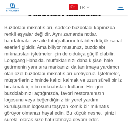
TR
buzdolabı mıknatısı
Buzdolabı mıknatısları, sadece buzdolabı kapınızda
renkli eşyalar değildir. Aynı zamanda notlar,
Ürünler
hatırlatmalar ve aile fotoğraflarını tutabilen küçük sanat
Search
eserleri gibidir. Ama biliyor musunuz, buzdolabı
Hakkımızda
mıknatısları işletmeler için de oldukça güçlü olabilir.
Longgang Haha'da, mutfaklarınızı daha kişisel hale
getirmenin yanı sıra markanızı da tanıtmaya yardımcı
Özelleştirilmiş Çözümler
olan özel buzdolabı mıknatısları üretiyoruz. İşletmeler,
müşterilerin zihninde kalıcı kalmak ve uzun süreli bir iz
bırakmak için bu mıknatısları kullanır. Her gün
Kaynaklar
buzdolabınızı açtığınızda, favori restoranınızın
logosunu veya beğendiğiniz bir yerel yardım
Bize Ulaşın
kuruluşunun logosunu taşıyan komik bir mıknatıs
görüyor olmanızı hayal edin. Bu küçük nesne, işinizi
sürekli olarak size hatırlatmaya devam eder.