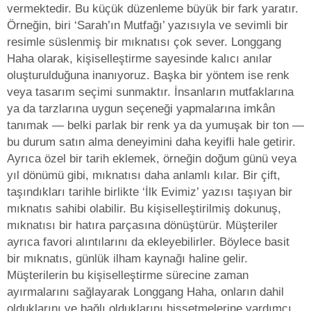
vermektedir. Bu küçük düzenleme büyük bir fark yaratır.
Örneğin, biri ‘Sarah’ın Mutfağı’ yazısıyla ve sevimli bir
resimle süslenmiş bir mıknatısı çok sever. Longgang
Haha olarak, kişiselleştirme sayesinde kalıcı anılar
oluşturulduğuna inanıyoruz. Başka bir yöntem ise renk
veya tasarım seçimi sunmaktır. İnsanların mutfaklarına
ya da tarzlarına uygun seçeneği yapmalarına imkân
tanımak — belki parlak bir renk ya da yumuşak bir ton —
bu durum satın alma deneyimini daha keyifli hale getirir.
Ayrıca özel bir tarih eklemek, örneğin doğum günü veya
yıl dönümü gibi, mıknatısı daha anlamlı kılar. Bir çift,
taşındıkları tarihle birlikte ‘İlk Evimiz’ yazısı taşıyan bir
mıknatıs sahibi olabilir. Bu kişiselleştirilmiş dokunuş,
mıknatısı bir hatıra parçasına dönüştürür. Müşteriler
ayrıca favori alıntılarını da ekleyebilirler. Böylece basit
bir mıknatıs, günlük ilham kaynağı haline gelir.
Müşterilerin bu kişiselleştirme sürecine zaman
ayırmalarını sağlayarak Longgang Haha, onların dahil
olduklarını ve bağlı olduklarını hissetmelerine yardımcı