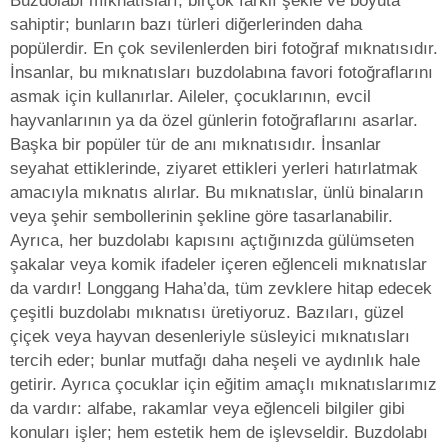
Buzdolabı mıknatısları, birçok farklı şekle ve boyuta
sahiptir; bunların bazı türleri diğerlerinden daha
popülerdir. En çok sevilenlerden biri fotoğraf mıknatısıdır.
İnsanlar, bu mıknatısları buzdolabına favori fotoğraflarını
asmak için kullanırlar. Aileler, çocuklarının, evcil
hayvanlarının ya da özel günlerin fotoğraflarını asarlar.
Başka bir popüler tür de anı mıknatısıdır. İnsanlar
seyahat ettiklerinde, ziyaret ettikleri yerleri hatırlatmak
amacıyla mıknatıs alırlar. Bu mıknatıslar, ünlü binaların
veya şehir sembollerinin şekline göre tasarlanabilir.
Ayrıca, her buzdolabı kapısını açtığınızda gülümseten
şakalar veya komik ifadeler içeren eğlenceli mıknatıslar
da vardır! Longgang Haha’da, tüm zevklere hitap edecek
çeşitli buzdolabı mıknatısı üretiyoruz. Bazıları, güzel
çiçek veya hayvan desenleriyle süsleyici mıknatısları
tercih eder; bunlar mutfağı daha neşeli ve aydınlık hale
getirir. Ayrıca çocuklar için eğitim amaçlı mıknatıslarımız
da vardır: alfabe, rakamlar veya eğlenceli bilgiler gibi
konuları işler; hem estetik hem de işlevseldir. Buzdolabı