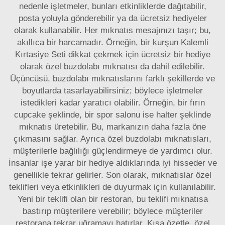
nedenle işletmeler, bunları etkinliklerde dağıtabilir,
posta yoluyla gönderebilir ya da ücretsiz hediyeler
olarak kullanabilir. Her mıknatıs mesajınızı taşır; bu,
akıllıca bir harcamadır. Örneğin, bir
kurşun Kalemli
Kırtasiye Seti
dikkat çekmek için ücretsiz bir hediye
olarak özel buzdolabı mıknatısı da dahil edilebilir.
Üçüncüsü, buzdolabı mıknatıslarını farklı şekillerde ve
boyutlarda tasarlayabilirsiniz; böylece işletmeler
istedikleri kadar yaratıcı olabilir. Örneğin, bir fırın
cupcake şeklinde, bir spor salonu ise halter şeklinde
mıknatıs üretebilir. Bu, markanızın daha fazla öne
çıkmasını sağlar. Ayrıca özel buzdolabı mıknatısları,
müşterilerle bağlılığı güçlendirmeye de yardımcı olur.
İnsanlar işe yarar bir hediye aldıklarında iyi hisseder ve
genellikle tekrar gelirler. Son olarak, mıknatıslar özel
teklifleri veya etkinlikleri de duyurmak için kullanılabilir.
Yeni bir teklifi olan bir restoran, bu teklifi mıknatısa
bastırıp müşterilere verebilir; böylece müşteriler
restorana tekrar uğramayı hatırlar. Kısa özetle, özel