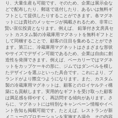
り、大量生産も可能です。そのため、企業は展示会な
どで配布したり、郵送で送付したり、あるいは無料ギ
フトとして提供したりすることができます。各マグネ
ットには貴社のメッセージが掲載されるため、非常に
賢い宣伝投資となります。例えば、
鉛筆付き文房具セ
ット
カスタム製の冷蔵庫用マグネットを無料ギフトと
して同梱することで、顧客の注目を集めることができ
ます。第三に、冷蔵庫用マグネットはさまざまな形状
やサイズでデザイン可能であるため、企業は自由に創
造性を発揮できます。例えば、ベーカリーではマグネ
ットをカップケーキの形に、ジムではダンベルを模し
たデザインを選ぶといった具合です。これにより、ブ
ランドがより際立つようになります。また、カスタム
製の冷蔵庫用マグネットは、顧客とのロイヤルティ構
築にも貢献します。実用的なギフトを受け取った顧客
は満足感を得やすく、再訪問する傾向があります。さ
らに、マグネットには特別なキャンペーン情報やイベ
ント告知も掲載可能です。たとえば、レストランが新
メニューのプロモーションを実施する場合、その内容