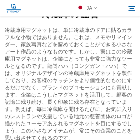
JA
冷蔵庫の磁石
冷蔵庫用マグネットは、単に冷蔵庫のドアに貼るカラ
フルな小物ではありません。これは、メモやリマイン
製品
ダー、家族写真などを留めておくことができる小さな
Search
アート作品のようなものです。しかし、実はこの冷蔵
会社概要
庫用マグネットは、企業にとっても非常に強力なツー
ルとなるのです。龍崗ハハ（ロングガン・ハハ）で
は、オリジナルデザインの冷蔵庫用マグネットを製作
カスタムソリューション
しており、お客様のキッチンをより個性的なものにす
るだけでなく、ブランドのプロモーションにも貢献し
ます。企業はこうしたマグネットを活用して、顧客の
リソース
記憶に残り続け、長く印象に残る存在となっていま
す。例えば、毎日冷蔵庫を開けるたびに、お気に入り
Kontakuto Us
のレストランや支援している地元の慈善団体のロゴが
描かれたユーモアあふれるマグネットを目にするでし
ょう。この小さなアイテムが、常にその企業のことを
思い出させてくれるのです。