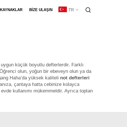
TR
KAYNAKLAR
BIZE ULAŞIN
eştirme
 uygun küçük boyutlu defterlerdir. Farklı
r. Öğrenci olun, yoğun bir ebeveyn olun ya da
nggang Haha’da yüksek kaliteli
not defterleri
ntanıza, çantaya hatta cebinize kolayca
 ve evde kullanımı mükemmeldir. Ayrıca toptan