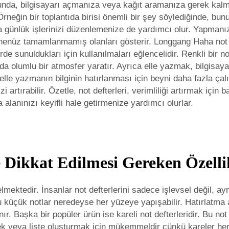
ğunda, bilgisayarı açmanıza veya kağıt aramanıza gerek kalma
Örneğin bir toplantıda birisi önemli bir şey söylediğinde, bu
günlük işlerinizi düzenlemenize de yardımcı olur. Yapmanız 
e henüz tamamlanmamış olanları gösterir. Longgang Haha not d
rde sunuldukları için kullanılmaları eğlencelidir. Renkli bir n
nda olumlu bir atmosfer yaratır. Ayrıca elle yazmak, bilgisaya
elle yazmanın bilginin hatırlanması için beyni daha fazla çalı
 artırabilir. Özetle, not defterleri, verimliliği artırmak için 
alanınızı keyifli hale getirmenize yardımcı olurlar.
Dikkat Edilmesi Gereken Özelli
gelmektedir. İnsanlar not defterlerini sadece işlevsel değil, 
. Bu küçük notlar neredeyse her yüzeye yapışabilir. Hatırla
r. Başka bir popüler ürün ise kareli not defterleridir. Bu not
k veya liste oluşturmak için mükemmeldir çünkü kareler her