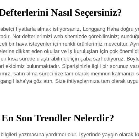
Defterlerini Nasıl Seçersiniz?
kabetçi fiyatlarla almak istiyorsanız, Longgang Haha doğru yer
dır. Not defterlerimizi web sitemizde görebilirsiniz; sunduğ
celi bir hava isteyenler için renkli ürünlerimiz mevcuttur. A
lerine dikkat eden okullar ve iş kuruluşları için çok önemlidi
ize en kısa sürede ulaştırabilmek için çaba sarf ediyoruz. Bö
ri ekibimiz bulunmaktadır. Siparişinizle ilgili bir sorunuz 
ımız, satın alma sürecinize tam olarak memnun kalmanızı sağ
onggang Haha’ya göz atın. Size ihtiyaçlarınıza tam olarak uyg
 En Son Trendler Nelerdir?
 bilgileri yazmasına yardımcı olur. İşyerinde yaygın olarak kul