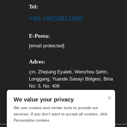
Tel:
+86-18858815880
E-Posta:
[email protected]
Adres:
çin, Zhejiang Eyaleti, Wenzhou Şehri,
Longgang, Yuande Sanayi Bölgesi, Bina
No: 3, No: 406
We value your privacy
We use cookies and similar tools to provide our
services. If you don't want to accept all cookies, click
Personalize cookies.