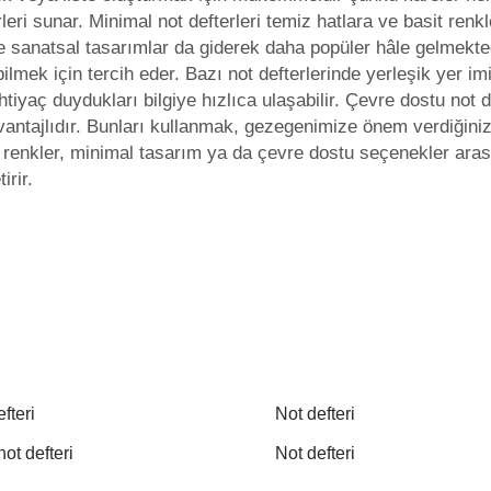
leri sunar. Minimal not defterleri temiz hatlara ve basit renkl
anatsal tasarımlar da giderek daha popüler hâle gelmektedir. 
lmek için tercih eder. Bazı not defterlerinde yerleşik yer imi
ihtiyaç duydukları bilgiye hızlıca ulaşabilir. Çevre dostu not 
antajlıdır. Bunları kullanmak, gezegenimize önem verdiğinizi 
renkler, minimal tasarım ya da çevre dostu seçenekler arasın
irir.
fteri
Not defteri
ot defteri
Not defteri