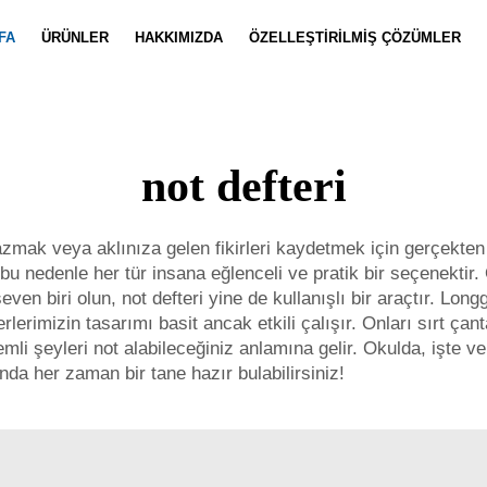
FA
ÜRÜNLER
HAKKIMIZDA
ÖZELLEŞTIRILMIŞ ÇÖZÜMLER
Defter Özelleştirme
Haberler
Takım Özell
Video
not defteri
 yazmak veya aklınıza gelen fikirleri kaydetmek için gerçekten
; bu nedenle her tür insana eğlenceli ve pratik bir seçenekti
ven biri olun, not defteri yine de kullanışlı bir araçtır. Lo
rlerimizin tasarımı basit ancak etkili çalışır. Onları sırt ça
nemli şeyleri not alabileceğiniz anlamına gelir. Okulda, işte
nda her zaman bir tane hazır bulabilirsiniz!