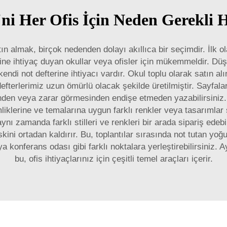
'ni Her Ofis İçin Neden Gerekli 
n almak, birçok nedenden dolayı akıllıca bir seçimdir. İlk ol
rine ihtiyaç duyan okullar veya ofisler için mükemmeldir. Düşü
n kendi not defterine ihtiyacı vardır. Okul toplu olarak satın
defterlerimiz uzun ömürlü olacak şekilde üretilmiştir. Sayfala
nden veya zarar görmesinden endişe etmeden yazabilirsiniz. 
imliklerine ve temalarına uygun farklı renkler veya tasarımlar
ynı zamanda farklı stilleri ve renkleri bir arada sipariş edebi
ini ortadan kaldırır. Bu, toplantılar sırasında not tutan yoğun
a konferans odası gibi farklı noktalara yerleştirebilirsiniz. 
bu, ofis ihtiyaçlarınız için çeşitli temel araçları içerir.