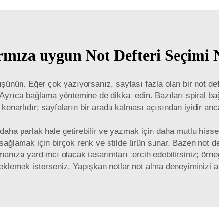
arınıza uygun Not Defteri Seçimi N
ünün. Eğer çok yazıyorsanız, sayfası fazla olan bir not def
r. Ayrıca bağlama yöntemine de dikkat edin. Bazıları spiral ba
ış kenarlıdır; sayfaların bir arada kalması açısından iyidir 
daha parlak hale getirebilir ve yazmak için daha mutlu hisse
ğlamak için birçok renk ve stilde ürün sunar. Bazen not def
lmanıza yardımcı olacak tasarımları tercih edebilirsiniz; örneğ
 eklemek isterseniz,
Yapışkan notlar
not alma deneyiminizi ar