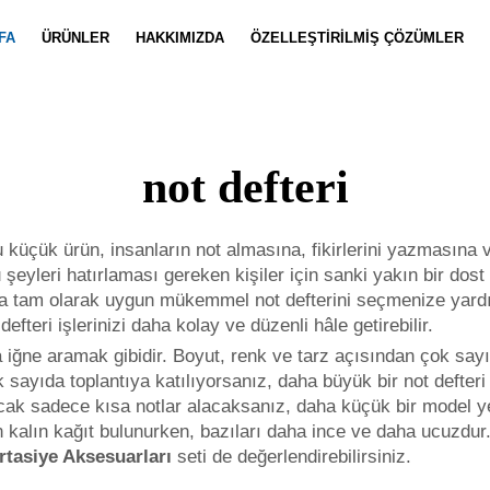
FA
ÜRÜNLER
HAKKIMIZDA
ÖZELLEŞTIRILMIŞ ÇÖZÜMLER
Defter Özelleştirme
Haberler
Takım Özell
Video
not defteri
Bu küçük ürün, insanların not almasına, fikirlerini yazmasına
eyleri hatırlaması gereken kişiler için sanki yakın bir dost 
nıza tam olarak uygun mükemmel not defterini seçmenize yar
defteri işlerinizi daha kolay ve düzenli hâle getirebilir.
iğne aramak gibidir. Boyut, renk ve tarz açısından çok sayı
 sayıda toplantıya katılıyorsanız, daha büyük bir not defter
ncak sadece kısa notlar alacaksanız, daha küçük bir model ye
 kalın kağıt bulunurken, bazıları daha ince ve daha ucuzdur. S
rtasiye Aksesuarları
seti de değerlendirebilirsiniz.