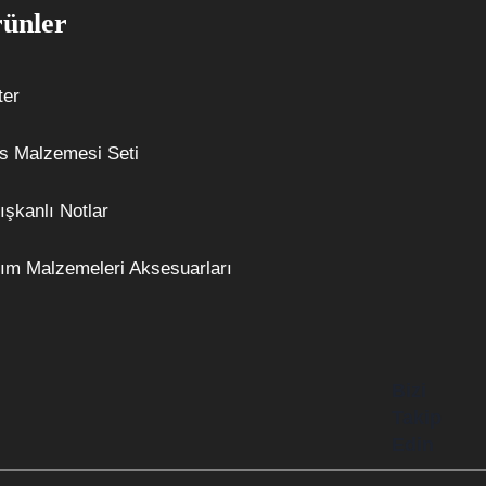
ünler
ter
s Malzemesi Seti
ışkanlı Notlar
ım Malzemeleri Aksesuarları
Bizi
Takip
Edin