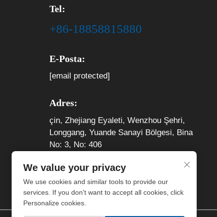
Tel:
+86-18858815880
E-Posta:
[email protected]
Adres:
çin, Zhejiang Eyaleti, Wenzhou Şehri,
Longgang, Yuande Sanayi Bölgesi, Bina
No: 3, No: 406
We value your privacy
We use cookies and similar tools to provide our
services. If you don't want to accept all cookies, click
Personalize cookies.