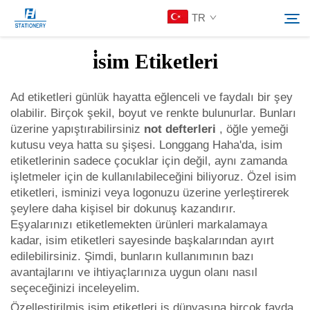
defterlerinize
TR
, öğle yemeği kutularınıza, vb. yerlere yapıştırabilirsiniz...">
i̇sim Etiketleri
Ürünler
Ad etiketleri günlük hayatta eğlenceli ve faydalı bir şey
Search
olabilir. Birçok şekil, boyut ve renkte bulunurlar. Bunları
Hakkımızda
üzerine yapıştırabilirsiniz
not defterleri
, öğle yemeği
kutusu veya hatta su şişesi. Longgang Haha'da, isim
etiketlerinin sadece çocuklar için değil, aynı zamanda
Özelleştirilmiş Çözümler
işletmeler için de kullanılabileceğini biliyoruz. Özel isim
etiketleri, isminizi veya logonuzu üzerine yerleştirerek
şeylere daha kişisel bir dokunuş kazandırır.
Kaynaklar
Eşyalarınızı etiketlemekten ürünleri markalamaya
kadar, isim etiketleri sayesinde başkalarından ayırt
Bize Ulaşın
edilebilirsiniz. Şimdi, bunların kullanımının bazı
avantajlarını ve ihtiyaçlarınıza uygun olanı nasıl
seçeceğinizi inceleyelim.
Özelleştirilmiş isim etiketleri iş dünyasına birçok fayda