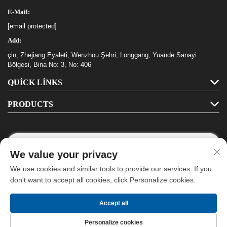
E-Mail:
[email protected]
Add:
çin, Zhejiang Eyaleti, Wenzhou Şehri, Longgang, Yuande Sanayi
Bölgesi, Bina No: 3, No: 406
QUICK LINKS
PRODUCTS
We value your privacy
Follow Us
We use cookies and similar tools to provide our services. If you
don't want to accept all cookies, click Personalize cookies.
Telif Hakkı © Longgang Haha Kırtasiye Co., Ltd. Tüm Hakları Saklıdır -
Accept all
Privacy Policy
-
Blog
Personalize cookies