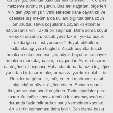
konuyu göz önünde bulundurmak önemlidir. İlk olarak
malzeme türünü düşünün. Bazıları kağıttan, diğerleri
vinilden yapılmıştır. Vinil etiketler daha dayanıklı ve
özellikle dış mekânlarda kullanıldığında daha uzun
ömürlüdür. Hava koşullarına dayanıklı etiketler
istiyorsanız vinil, akıllı bir seçimdir. Daha sonra boyut
ve şekli düşünün. Küçük yuvarlak mı yoksa büyük
dikdörtgen mi istiyorsunuz? Boyut, etiketlerin
kullanılacağı yere bağlıdır. Küçük boyutlar küçük
ürünlerin etiketlenmesi için, büyük boyutlar ise büyük
ürünlerin markalaşması için uygundur. Ayrıca tasarımı
da düşünün. Longgang Haha olarak markanızın kişiliğini
yansıtan bir tasarım oluşturmanıza yardımcı olabiliriz.
Renkler ve görseller, müşterilerin markanızı nasıl
algıladığını büyük ölçüde etkiler. Bundan sonra
ihtiyacınız olan adedi düşünün. Toplu siparişler para
tasarrufu sağlar ancak tümünü kullanamayacağınız
durumda fazla miktarda sipariş vermekten kaçının.
Artık ürün kalmaması daha iyidir. Son olarak baskı