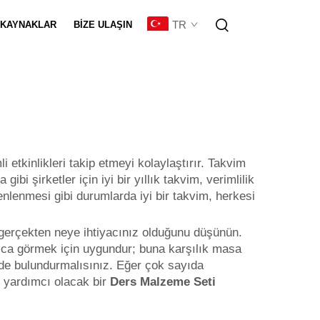
TR
KAYNAKLAR
BIZE ULAŞIN
eştirme
i etkinlikleri takip etmeyi kolaylaştırır. Takvim
bi şirketler için iyi bir yıllık takvim, verimlilik
enlenmesi gibi durumlarda iyi bir takvim, herkesi
e gerçekten neye ihtiyacınız olduğunu düşünün.
ıca görmek için uygundur; buna karşılık masa
nünde bulundurmalısınız. Eğer çok sayıda
ye yardımcı olacak bir
Ders Malzeme Seti