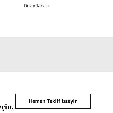
Duvar Takvimi
Hemen Teklif İsteyin
çin.