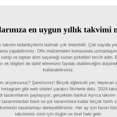
larınıza en uygun yıllık takvimi n
ık takvim tedarikçilerini bulmak çok önemlidir. Çok sayıda ye
arama yapabilirsiniz. Ofis malzemeleri konusunda uzmanlaşmış
 sahip ve toptan alım seçeneği sunan şirketleri tercih edin.
zı ek bilgileri de dahil etmenizin faydalı olabileceğini düşüneb
kullanabilirsiniz.
ı mı arıyorsunuz? Şanslısınız! Birçok eğlenceli yer, heyecan
e Instagram gibi web siteleri yaratıcı fikirlerle dolu. '2024 t
i tasarımlarını paylaşıyor; gerçekten harika! Ayrıca takvim sa
 tasarımlardan basit ve şık tasarımlara kadar birçok farklı
iminizi tasarlamayı deneyebilirsiniz. Her ay için favori foto
takviminiz sizin için özgün ve özel hale gelir.