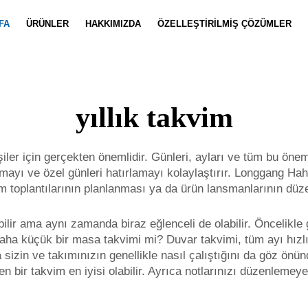
FA
ÜRÜNLER
HAKKIMIZDA
ÖZELLEŞTIRILMIŞ ÇÖZÜMLER
Defter Özelleştirme
Haberler
Takım Özell
Video
yıllık takvim
şiler için gerçekten önemlidir. Günleri, ayları ve tüm bu öneml
ayı ve özel günleri hatırlamayı kolaylaştırır. Longgang Haha gi
kım toplantılarının planlanması ya da ürün lansmanlarının düz
bilir ama aynı zamanda biraz eğlenceli de olabilir. Öncelikl
daha küçük bir masa takvimi mi? Duvar takvimi, tüm ayı hızl
ıca sizin ve takımınızın genellikle nasıl çalıştığını da göz ö
ren bir takvim en iyisi olabilir. Ayrıca notlarınızı düzenleme