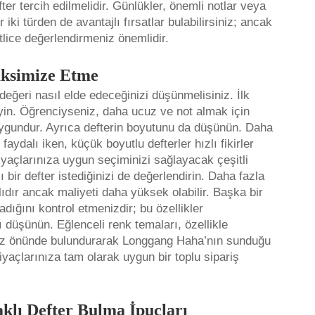
er tercih edilmelidir. Günlükler, önemli notlar veya
iki türden de avantajlı fırsatlar bulabilirsiniz; ancak
ice değerlendirmeniz önemlidir.
aksimize Etme
 değeri nasıl elde edeceğinizi düşünmelisiniz. İlk
leyin. Öğrenciyseniz, daha ucuz ve not almak için
 uygundur. Ayrıca defterin boyutunu da düşünün. Daha
faydalı iken, küçük boyutlu defterler hızlı fikirler
yaçlarınıza uygun seçiminizi sağlayacak çeşitli
ı bir defter istediğinizi de değerlendirin. Daha fazla
ıdır ancak maliyeti daha yüksek olabilir. Başka bir
ığını kontrol etmenizdir; bu özellikler
 düşünün. Eğlenceli renk temaları, özellikle
eri göz önünde bulundurarak Longgang Haha’nın sunduğu
iyaçlarınıza tam olarak uygun bir toplu sipariş
aklı Defter Bulma İpuçları