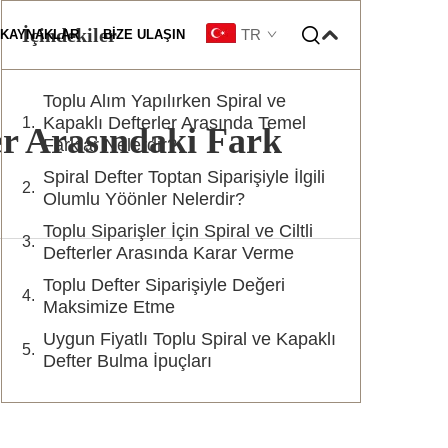
İçindekiler
TR
KAYNAKLAR
BIZE ULAŞIN
Toplu Alım Yapılırken Spiral ve
eştirme
Kapaklı Defterler Arasında Temel
ler Arasındaki Fark
Farklar Nelerdir?
Spiral Defter Toptan Siparişiyle İlgili
Olumlu Yöönler Nelerdir?
Toplu Siparişler İçin Spiral ve Ciltli
Defterler Arasında Karar Verme
Toplu Defter Siparişiyle Değeri
Maksimize Etme
Uygun Fiyatlı Toplu Spiral ve Kapaklı
Defter Bulma İpuçları