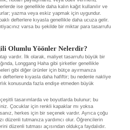
erlerde ise genellikle daha kalın kağıt kullanılır ve
lunurlar; yazma veya eskiz yapmak için uygundur.
apaklı defterlere kıyasla genellikle daha ucuza gelir.
htiyacınız varsa bu şekilde bir miktar para tasarrufu
lgili Olumlu Yöönler Nelerdir?
tajı vardır. İlk olarak, maliyet tasarrufu büyük bir
dığında, Longgang Haha gibi şirketler genellikle
eri gibi diğer ürünler için bütçe ayırmanıza
ı defterlere kıyasla daha hafiftir; bu nedenle nakliye
ırlık konusunda fazla endişe etmeden büyük
er çeşitli tasarımlarda ve boyutlarda bulunur; bu
iniz. Çocuklar için renkli kapaklar mı yoksa
rsanız, herkes için bir seçenek vardır. Ayrıca çoğu
ızı düzenli tutmanıza yardımcı olur. Öğrencilerin
erini düzenli tutması açısından oldukça faydalıdır.