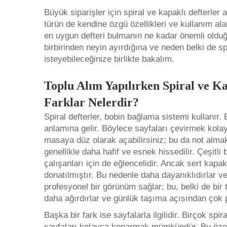
Büyük siparişler için spiral ve kapaklı defterler 
türün de kendine özgü özellikleri ve kullanım ala
en uygun defteri bulmanın ne kadar önemli olduğu
birbirinden neyin ayırdığına ve neden belki de spi
isteyebileceğinize birlikte bakalım.
Toplu Alım Yapılırken Spiral ve K
Farklar Nelerdir?
Spiral defterler, bobin bağlama sistemi kullanır. B
anlamına gelir. Böylece sayfaları çevirmek kol
masaya düz olarak açabilirsiniz; bu da not alma
genellikle daha hafif ve esnek hissedilir. Çeşitli b
çalışanları için de eğlencelidir. Ancak sert kapak
donatılmıştır. Bu nedenle daha dayanıklıdırlar ve 
profesyonel bir görünüm sağlar; bu, belki de bir
daha ağırdırlar ve günlük taşıma açısından çok pr
Başka bir fark ise sayfalarla ilgilidir. Birçok spi
sayfaları kolayca koparmak mümkündür. Bu özel