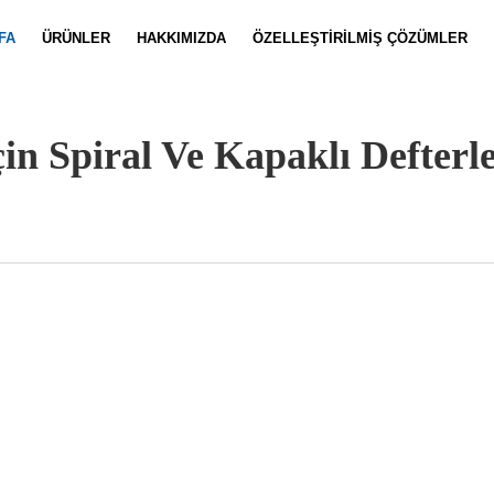
FA
ÜRÜNLER
HAKKIMIZDA
ÖZELLEŞTIRILMIŞ ÇÖZÜMLER
Defter Özelleştirme
Haberler
Takım Özell
Video
çin Spiral Ve Kapaklı Defter