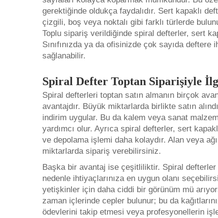
gerektiğinde oldukça faydalıdır. Sert kapaklı deft
çizgili, boş veya noktalı gibi farklı türlerde bu
Toplu sipariş verildiğinde spiral defterler, sert k
Sınıfınızda ya da ofisinizde çok sayıda deftere i
sağlanabilir.
Spiral Defter Toptan Siparişiyle İ
Spiral defterleri toptan satın almanın birçok avan
avantajdır. Büyük miktarlarda birlikte satın alın
indirim uygular. Bu da kalem veya sanat malzemel
yardımcı olur. Ayrıca spiral defterler, sert kapakl
ve depolama işlemi daha kolaydır. Alan veya ağ
miktarlarda sipariş verebilirsiniz.
Başka bir avantaj ise çeşitliliktir. Spiral defterl
nedenle ihtiyaçlarınıza en uygun olanı seçebilirs
yetişkinler için daha ciddi bir görünüm mü arıyo
zaman içlerinde cepler bulunur; bu da kağıtların
ödevlerini takip etmesi veya profesyonellerin işl