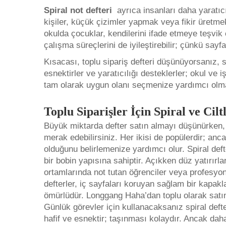
Spiral not defteri
ayrıca insanları daha yaratıcı
kişiler, küçük çizimler yapmak veya fikir üretme
okulda çocuklar, kendilerini ifade etmeye teşvik 
çalışma süreçlerini de iyileştirebilir; çünkü sayfa
Kısacası, toplu sipariş defteri düşünüyorsanız, s
esnektirler ve yaratıcılığı desteklerler; okul ve i
tam olarak uygun olanı seçmenize yardımcı olma
Toplu Siparişler İçin Spiral ve Ci
Büyük miktarda defter satın almayı düşünürken, s
merak edebilirsiniz. Her ikisi de popülerdir; anc
olduğunu belirlemenize yardımcı olur. Spiral def
bir bobin yapısına sahiptir. Açıkken düz yatırırla
ortamlarında not tutan öğrenciler veya profesyo
defterler, iç sayfaları koruyan sağlam bir kapa
ömürlüdür. Longgang Haha’dan toplu olarak satın 
Günlük görevler için kullanacaksanız spiral deft
hafif ve esnektir; taşınması kolaydır. Ancak dah