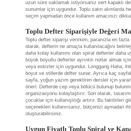
uzun süre saklamak istiyorsanız sert kapaklı deft
sunumlar için uygundur. Toplu satın alımlarda her 
seçim yapmadan önce kullanım amacınızı dikkatl
Toplu Defter Siparişiyle Değeri M
Toplu defter siparişi verirken, paranızla en fazla
olarak, defterin ne amaçla kullanılacağını belir
daha kolay kullanımı olan spiral defterler daha
büyük boyutlu defterler ayrıntılı notlar almak için 
veya eskizler için uygundur. Longgang Haha, ihti
boyut ve stillerde defter sunar. Ayrıca kaç sayfal
sayfa, yoğun yazım gerektiren dersler için yararl
öneri: Defterde cep veya bölücü bulunup bulunmad
organizasyonu kolaylaştırır. Son olarak, tasarımı
çocuklar için kullanışlılığı artırır. Bu faktörl
seçenekleri kullanırsanız, bütçenizi aşmadan iht
oluşturabilirsiniz.
Uygun Fiyatlı Toplu Spiral ve Kap