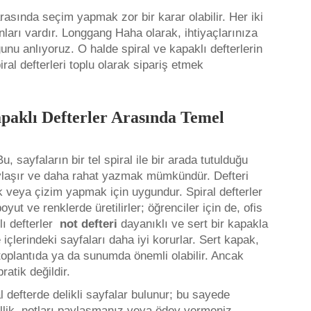
arasında seçim yapmak zor bir karar olabilir. Her iki
nları vardır. Longgang Haha olarak, ihtiyaçlarınıza
nu anlıyoruz. O halde spiral ve kapaklı defterlerin
ral defterleri toplu olarak sipariş etmek
apaklı Defterler Arasında Temel
u, sayfaların bir tel spiral ile bir arada tutulduğu
aylaşır ve daha rahat yazmak mümkündür. Defteri
k veya çizim yapmak için uygundur. Spiral defterler
oyut ve renklerde üretilirler; öğrenciler için de, ofis
lı defterler
not defteri
dayanıklı ve sert bir kapakla
içlerindeki sayfaları daha iyi korurlar. Sert kapak,
 toplantıda ya da sunumda önemli olabilir. Ancak
atik değildir.
ral defterde delikli sayfalar bulunur; bu sayede
lik, notları paylaşmanız veya ödev vermeniz