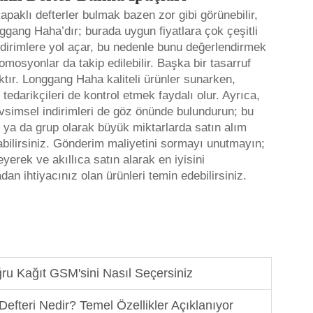
 kapaklı defterler bulmak bazen zor gibi görünebilir,
nggang Haha’dır; burada uygun fiyatlara çok çeşitli
 indirimlere yol açar, bu nedenle bunu değerlendirmek
romosyonlar da takip edilebilir. Başka bir tasarruf
maktır. Longgang Haha kaliteli ürünler sunarken,
tedarikçileri de kontrol etmek faydalı olur. Ayrıca,
vsimsel indirimleri de göz önünde bulundurun; bu
ya da grup olarak büyük miktarlarda satın alım
pabilirsiniz. Gönderim maliyetini sormayı unutmayın;
leyerek ve akıllıca satın alarak en iyisini
an ihtiyacınız olan ürünleri temin edebilirsiniz.
ru Kağıt GSM'sini Nasıl Seçersiniz
Defteri Nedir? Temel Özellikler Açıklanıyor