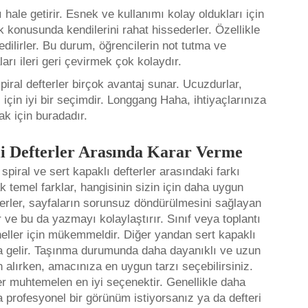
 hale getirir. Esnek ve kullanımı kolay oldukları için
k konusunda kendilerini rahat hissederler. Özellikle
edilirler. Bu durum, öğrencilerin not tutma ve
ları ileri geri çevirmek çok kolaydır.
piral defterler birçok avantaj sunar. Ucuzdurlar,
ş için iyi bir seçimdir. Longgang Haha, ihtiyaçlarınıza
k için buradadır.
ltli Defterler Arasında Karar Verme
piral ve sert kapaklı defterler arasındaki farkı
ak temel farklar, hangisinin sizin için daha uygun
terler, sayfaların sorunsuz döndürülmesini sağlayan
r ve bu da yazmayı kolaylaştırır. Sınıf veya toplantı
neller için mükemmeldir. Diğer yandan sert kapaklı
kla gelir. Taşınma durumunda daha dayanıklı ve uzun
alırken, amacınıza en uygun tarzı seçebilirsiniz.
er muhtemelen en iyi seçenektir. Genellikle daha
a profesyonel bir görünüm istiyorsanız ya da defteri