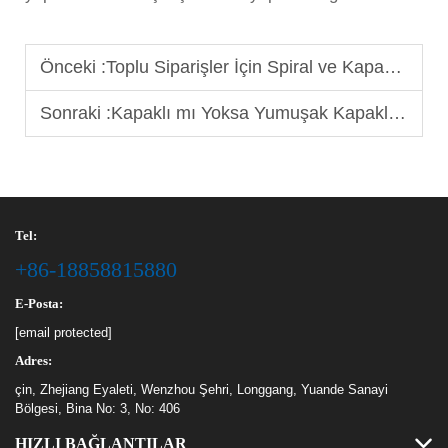
Önceki :
Toplu Siparişler İçin Spiral ve Kapaklı Defterler Arasındaki Fark
Sonraki :
Kapaklı mı Yoksa Yumuşak Kapaklı mı Defterler: Kurumsal Hediyeler İçin Hangisi Daha Uygun?
Tel:
+86-18858815880
E-Posta:
[email protected]
Adres:
çin, Zhejiang Eyaleti, Wenzhou Şehri, Longgang, Yuande Sanayi
Bölgesi, Bina No: 3, No: 406
HIZLI BAĞLANTILAR