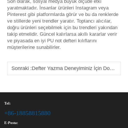
Son olarak, sosyal medya büyük ölçüde etki
yaratmaktadır. İnsanlar ürünleri Instagram veya
Pinterest gibi platformlarda görür ve bu da renklerde
ve stillerde yeni trendler yaratır. Toptancı alıcılar,
doğru ürünleri seçebilmek için bu trendleri yakından
takip etmelidir. Güncel kalırlarsa akıllı kararlar verir
ve piyasada en iyi PU not defteri kılıflarını
müşterilerine sunabilirler.
Sonraki :
Defter Yazma Deneyiminiz İçin Doğru Kağıt GSM'sini Nasıl Seçersiniz
Tel:
+86-18858815880
E-Posta: