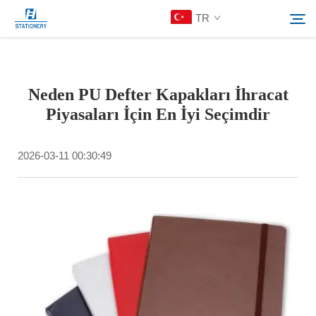
TR
Ürünler
Neden PU Defter Kapakları İhracat
Ara
Piyasaları İçin En İyi Seçimdir
Hakkımızda
2026-03-11 00:30:49
Özelleştirilmiş Çözümler
Kaynaklar
Bize Ulaşın