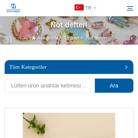
TR
Not defteri
Ürünler
Ana Sayfa
>
Ürünler
>
Not defteri
Ara
Hakkımızda
Tüm Kategoriler
Özelleştirilmiş Çözümler
Ara
Kaynaklar
Bize Ulaşın