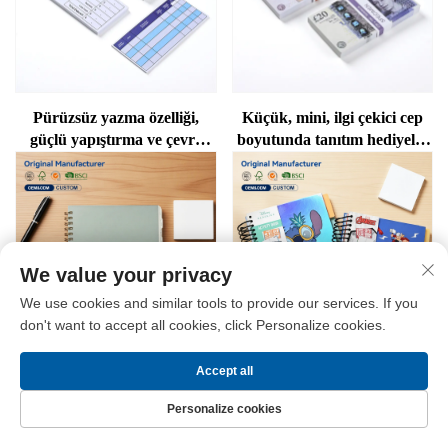
Pürüzsüz yazma özelliği,
Küçük, mini, ilgi çekici cep
güçlü yapıştırma ve çevre
boyutunda tanıtım hediyelik
dostu tasarım ile küçük cep
Euro not defteri
boyutunda, ucuz ancak
yüksek kaliteli ofis not defteri
We value your privacy
We use cookies and similar tools to provide our services. If you
don't want to accept all cookies, click Personalize cookies.
Accept all
Fabrikadan Doğrudan
Tel Spiral Bağlantılı Katalog,
Tedarik A5 Yan
Reklam Dergisi, Küçük
Personalize cookies
Döndürülebilir Spiral Bobinli
Kitapçık, Broşür, Bobin
Ana Sayfa
ÜRÜNLER
Bize Ulaşın
Üst
Kitap, Üniversite Öğrencisi
Bağlantılı Kitap Baskı