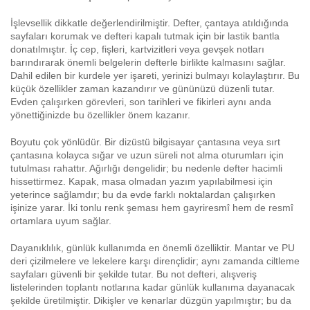
İşlevsellik dikkatle değerlendirilmiştir. Defter, çantaya atıldığında
sayfaları korumak ve defteri kapalı tutmak için bir lastik bantla
donatılmıştır. İç cep, fişleri, kartvizitleri veya gevşek notları
barındırarak önemli belgelerin defterle birlikte kalmasını sağlar.
Dahil edilen bir kurdele yer işareti, yerinizi bulmayı kolaylaştırır. Bu
küçük özellikler zaman kazandırır ve gününüzü düzenli tutar.
Evden çalışırken görevleri, son tarihleri ve fikirleri aynı anda
yönettiğinizde bu özellikler önem kazanır.
Boyutu çok yönlüdür. Bir dizüstü bilgisayar çantasına veya sırt
çantasına kolayca sığar ve uzun süreli not alma oturumları için
tutulması rahattır. Ağırlığı dengelidir; bu nedenle defter hacimli
hissettirmez. Kapak, masa olmadan yazım yapılabilmesi için
yeterince sağlamdır; bu da evde farklı noktalardan çalışırken
işinize yarar. İki tonlu renk şeması hem gayriresmî hem de resmî
ortamlara uyum sağlar.
Dayanıklılık, günlük kullanımda en önemli özelliktir. Mantar ve PU
deri çizilmelere ve lekelere karşı dirençlidir; aynı zamanda ciltleme
sayfaları güvenli bir şekilde tutar. Bu not defteri, alışveriş
listelerinden toplantı notlarına kadar günlük kullanıma dayanacak
şekilde üretilmiştir. Dikişler ve kenarlar düzgün yapılmıştır; bu da