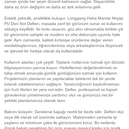
zaman içinde her şeyin düzenli kalmasını sağlar. Dayanıklılık,
daha az ürün değişimi ve daha az atık anlamına gelir.
Estetik çekicilik, pratiklikle buluşur. Longgang Haha Mantar Ahşap
PU Deri Not Defteri, masada zarif bir görünüm sunar ve kullanımı
oldukça keyiflidir. İki tonlu tasarım, göz alıcı olmamakla birlikte şık
bir görünüme sahiptir ve modern ev ofisi dekoruyla uyumlu hale
gelir. Aynı zamanda, kaliteli kırtasiye ürünlerine değer veren
meslektaşlarınıza, öğrencilerinize veya arkadaşlarınıza düşünceli
ve işlevsel bir hediye olarak da kullanılabilir.
Kullanım alanları çok çeşitli. Toplantı notlarınızı tutmak için dizüstü
bilgisayarınızın yanına koyun. Hedeflerinizi değerlendirmek ve
takip etmek amacıyla günlük günlüğünüzü tutmak için kullanın.
Projelerinizin planlarını ve yapılacaklar listelerini tek bir yerde
tutarak odaklanmanızı sağlayın. Yaratıcılığınızın kaybolmaması
için hızlı fikirleri bir yere not edin. Defter, profesyonel ve kişisel
görevlerinizi yönetmenize yardımcı olur ve gününüzü net bir
şekilde planlamanıza olanak tanır.
Bakımı kolaydır. Gerekirse kapağı nemli bir bezle silin. Defteri düz
veya dik olarak raf üzerinde saklayın. Malzemeleri zamanla iyi
yaşlanır ve minimum çaba ile görünümünü korur. Bu nedenle,
düşük bakım gerektiren bir ürün arayan meşgul kişiler için pratik