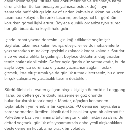
dayanıklılık sağlar. Birlikte sıvı dökülmelerine ve aşınmaya karşı
dirençlidirler. Bu kombinasyon yalnızca estetik değil, aynı
zamanda hafif olduğu için ev ofisinden kahvaltı dükkanına kadar
taşınması kolaydır. İki renkli tasarım, profesyonel bir görünüm
korurken görsel ilgiyi artırır. Böylece günlük organizasyon süreci
her gün biraz daha keyifli hale gelir.
İçinde, rahat yazma deneyimi için kağıt dikkatle seçilmiştir.
Sayfalar, tükenmez kalemler, işaretleyiciler ve dolmakalemlerle
yazı yazarken mürekkep geçişini azaltacak kadar kalındır. Satırlar
ince ve eşit aralıklarla çizilmiştir; böylece dikkatinizi dağıtmadan
temiz notlar alabilirsiniz. Defter açıldığında düz yatmaktadır, bu da
sayfa boyunca sorunsuz el yazısı yazmanızı sağlar. Taslak
çizmek, liste oluşturmak ya da günlük tutmak isterseniz, bu düzen
birçok çalışma ve yaratıcılık tarzını destekler.
Sürdürülebilirlik, evden çalışan birçok kişi için önemlidir. Longgang
Haha, bu defteri çevre dostu malzemeler göz önünde
bulundurularak tasarlamıştır. Mantar, ağaçları kesmeden
toplanabilen yenilenebilir bir kaynaktır. PU derisi ise hayvanlara
zarar vermeden üretilen, klasik deri hissini koruyan bir alternatiftir.
Paketleme basit ve minimal tutulmuştur ki atık miktarı azalsın. Bu
defteri seçmek, günlük ofis yaşamınızda daha yeşil alışkanlıkları
desteklemenin küçük ama pratik bir yoludur.