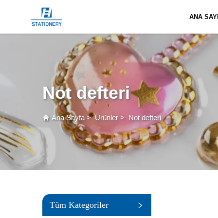
ANA SAY
Not defteri
Ana Sayfa
>
Ürünler
>
Not defteri
Tüm Kategoriler