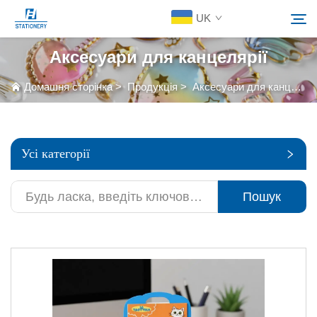
UK
Аксесуари для канцелярії
Продукція
Домашня сторінка
>
Продукція
>
Аксесуари для канцелярії
Пошук
Про Нас
Усі категорії
Індивідуальні Рішення
Пошук
Ресурси
Зв’язатися з нами