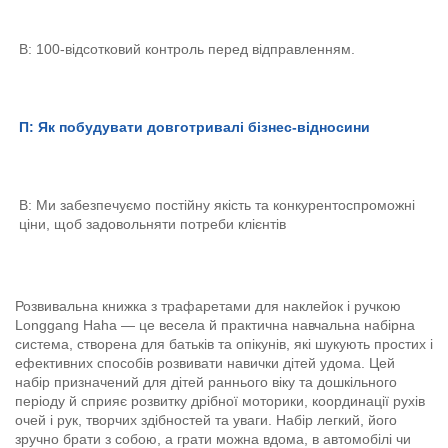
В: 100-відсотковий контроль перед відправленням. 
П: Як побудувати довготривалі бізнес-відносини 
В: Ми забезпечуємо постійну якість та конкурентоспроможні 
ціни, щоб задовольняти потреби клієнтів 
Розвивальна книжка з трафаретами для наклейок і ручкою
Longgang Haha — це весела й практична навчальна набірна
система, створена для батьків та опікунів, які шукують простих і
ефективних способів розвивати навички дітей удома. Цей
набір призначений для дітей раннього віку та дошкільного
періоду й сприяє розвитку дрібної моторики, координації рухів
очей і рук, творчих здібностей та уваги. Набір легкий, його
зручно брати з собою, а грати можна вдома, в автомобілі чи