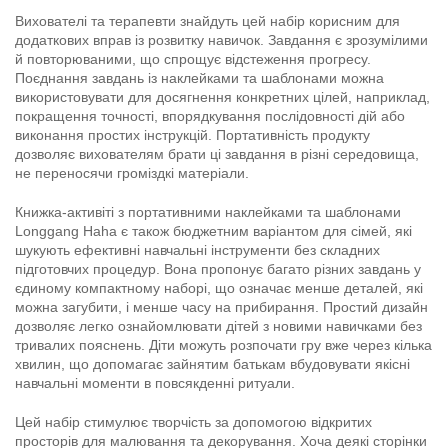
Вихователі та терапевти знайдуть цей набір корисним для
додаткових вправ із розвитку навичок. Завдання є зрозумілими
й повторюваними, що спрощує відстеження прогресу.
Поєднання завдань із наклейками та шаблонами можна
використовувати для досягнення конкретних цілей, наприклад,
покращення точності, впорядкування послідовності дій або
виконання простих інструкцій. Портативність продукту
дозволяє вихователям брати ці завдання в різні середовища,
не переносячи громіздкі матеріали.
Книжка-активіті з портативними наклейками та шаблонами
Longgang Haha є також бюджетним варіантом для сімей, які
шукують ефективні навчальні інструменти без складних
підготовчих процедур. Вона пропонує багато різних завдань у
єдиному компактному наборі, що означає менше деталей, які
можна загубити, і менше часу на прибирання. Простий дизайн
дозволяє легко ознайомлювати дітей з новими навичками без
тривалих пояснень. Діти можуть розпочати гру вже через кілька
хвилин, що допомагає зайнятим батькам вбудовувати якісні
навчальні моменти в повсякденні ритуали.
Цей набір стимулює творчість за допомогою відкритих
просторів для малювання та декорування. Хоча деякі сторінки