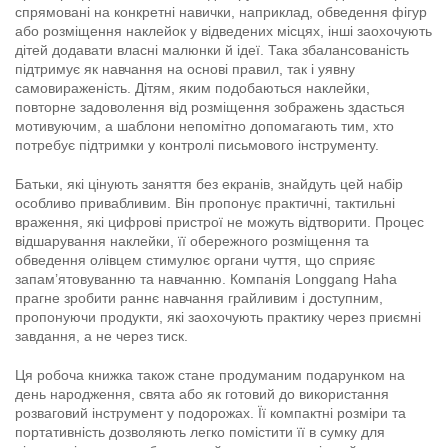
спрямовані на конкретні навички, наприклад, обведення фігур
або розміщення наклейок у відведених місцях, інші заохочують
дітей додавати власні малюнки й ідеї. Така збалансованість
підтримує як навчання на основі правил, так і уявну
самовираженість. Дітям, яким подобаються наклейки,
повторне задоволення від розміщення зображень здасться
мотивуючим, а шаблони непомітно допомагають тим, хто
потребує підтримки у контролі письмового інструменту.
Батьки, які цінують заняття без екранів, знайдуть цей набір
особливо привабливим. Він пропонує практичні, тактильні
враження, які цифрові пристрої не можуть відтворити. Процес
відшарування наклейки, її обережного розміщення та
обведення олівцем стимулює органи чуття, що сприяє
запам’ятовуванню та навчанню. Компанія Longgang Haha
прагне зробити раннє навчання грайливим і доступним,
пропонуючи продукти, які заохочують практику через приємні
завдання, а не через тиск.
Ця робоча книжка також стане продуманим подарунком на
день народження, свята або як готовий до використання
розваговий інструмент у подорожах. Її компактні розміри та
портативність дозволяють легко помістити її в сумку для