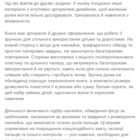
під час візитів до друзів і родини. У ньому поєднано міцні
матеріали з інтуїтивно зрозумілим дизайном, щоб маленькі
ручки могли вільно досліджувати, тренуватися й навчатися з
впевненістю
Книга має зрозуміле й дружнє оформлення, що робить її
зручною для спільного використання дітьми та дорослими. На
кожній сторінці є місця для наклейок, трафаретного обводу та
простих паперових завдань, які заохочують багаторазове
повторення. Сторінки виготовлені з міцного поліпропіленового
пластику та щільного паперу, що витримують багаторазове
використання й не рвуться, навіть коли діти сильно натискають
олівцем або стирають і пробують знову. Зручна ручка на
обкладинці спрощує перенесення книги, а компактні розміри
дозволяють помістити її в рюкзак або сумку. Батьки оцінять, як
цей набір займає дітей, одночасно вчачи їх корисним
навичкам.
Діяльності включають підбір наклейок, обведення фігур за
шаблонами, малювання за зразками та завдання з розміщення
наклейок, що вимагають точних рухів пальців. Ці вправи
спрямовані на покращення кліщоподібного хвату, ізоляції
пальців та їхнього контролю — усіх навичок, необхідних для