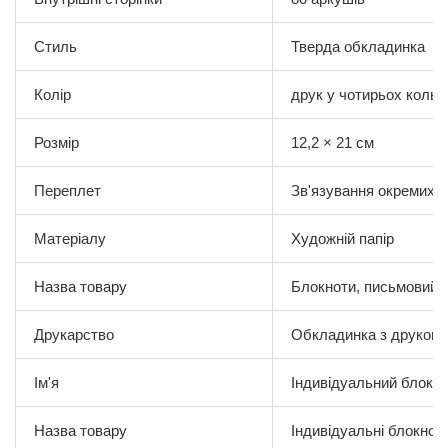
Стиль
Тверда обкладинка
Колір
друк у чотирьох кольо
Розмір
12,2 × 21 см
Переплет
Зв'язування окремих 
Матеріалу
Художній папір
Назва товару
Блокноти, письмовий п
Друкарство
Обкладинка з друком 
Ім'я
Індивідуальний блокн
Назва товару
Індивідуальні блокнот