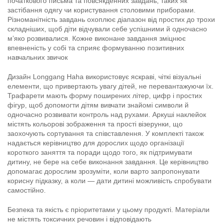
початкового письма та повсякденних завдань, таких як
застібання одягу чи користування столовими приборами.
Різноманітність завдань охоплює діапазон від простих до трохи
складніших, щоб діти відчували себе успішними й одночасно
м’яко розвивалися. Кожне виконане завдання зміцнює
впевненість у собі та сприяє формуванню позитивних
навчальних звичок
Дизайн Longgang Haha використовує яскраві, чіткі візуальні
елементи, що привертають увагу дітей, не перевантажуючи їх.
Трафарети мають форму поширених літер, цифр і простих
фігур, щоб допомогти дітям вивчати знайомі символи й
одночасно розвивати контроль над рухами. Аркуші наклейок
містять кольорові зображення та прості візерунки, що
заохочують сортування та співставлення. У комплекті також
надається керівництво для дорослих щодо організації
короткого заняття та поради щодо того, як підтримувати
дитину, не бере на себе виконання завдання. Це керівництво
допомагає дорослим зрозуміти, коли варто запропонувати
корисну підказку, а коли — дати дитині можливість спробувати
самостійно.
Безпека та якість є пріоритетами у цьому продукті. Матеріали
не містять токсичних речовин і відповідають