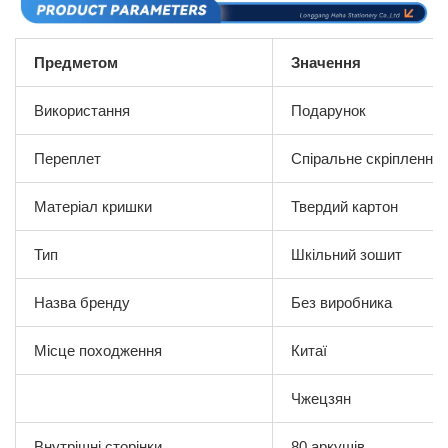
Предметом
Значення
Використання
Подарунок
Переплет
Спіральне скріплення
Матеріал кришки
Твердий картон
Тип
Шкільний зошит
Назва бренду
Без виробника
Місце походження
Китаї
Чжецзян
Внутрішні сторінки
80 аркушів