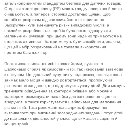
загальноприйнятим стандартам безпеки для дитячих товарів.
Сторінки з поліпропілену (PP) мають гладку поверхню й легко
очищаються, а паперові сторінки достатньо щільні, щоб
запобігти розривам під час звичайного використання.
Заокруглені кути зменшують ризик випадкових уколів, а
наклейки розроблені так, щоб їх було легко відшарувати
маленькими ручками, при цьому вони надійно тримаються на
сторінках активності. Батьки можуть бути спокійними, знаючи,
що цей набір розрахований на тривале використання
протягом багатьох ігор.
Портативна книжка-активіті з наклейками, ручкою та
шаблонами сприяє як самостійній грі, так і керованій взаємодії
з опікуном. Це ідеальний супутник у подорожах, оскільки вона
займає мало місця й швидко розгортається, пропонуючи
різноманітні завдання, що підтримують увагу дітей. Діти можуть
тренувати обводження за контуром олівцем або моючим
маркером, розміщувати наклейки для завершення сцен чи
візерунків, а також користуватися шаблонами для малювання
рівних ліній. Така різноманітність сприяє формуванню
витривалості при виконанні зосереджених завдань і готує дітей
до навчальних діяльностей у класі, що вимагають сидіння й
концентрації.