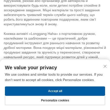
підгузників, рюкзак або органайзер для автокрісла й
використовувати будь-коли, коли дитині потрібне спокійне й
зосереджене завдання. Міцні матеріали та прості завдання
забезпечують тривалий термін служби цього набору, що
робить його відмінним повторним подарунком, яким сім’ї
користуватимуться знову й знову.
Книжка-активіті «Longgang Haha» з портативною ручкою,
наклейками та шаблонами — це практичний, добре
продуманий інструмент для раннього навчання та розвитку
дрібної моторики. Вона поєднує міцні матеріали, різноманітні й
продумані завдання та зручність у перенесенні, створюючи
навчальний ресурс, який підтримує розвиток дітей у ніжній,
грайливій формі. Опікунам та вихователям вона допомагає
закладати базові навички, одночасно забезпечуючи дітям
We value your privacy
приємне включення у процес навчання та почуття гордості за
We use cookies and similar tools to provide our services. If you
досягнуті успіхи
don't want to accept all cookies, click Personalize cookies.
Accept all
Personalize cookies
ПОВ’ЯЗАНІ ТОВАРИ
Домашня сторінка
ПРОДУКТИ
Зв’язатися з нами
Верхній