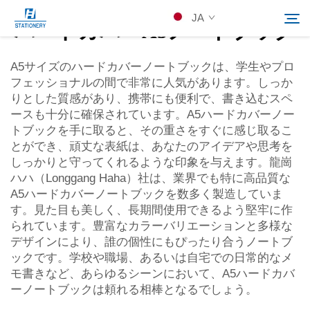
JA
ハードカバーA5ノートブック
A5サイズのハードカバーノートブックは、学生やプロ
フェッショナルの間で非常に人気があります。しっか
製品
りとした質感があり、携帯にも便利で、書き込むスペ
検索
ースも十分に確保されています。A5ハードカバーノー
会社概要
トブックを手に取ると、その重さをすぐに感じ取るこ
とができ、頑丈な表紙は、あなたのアイデアや思考を
しっかりと守ってくれるような印象を与えます。龍崗
カスタムソリューション
ハハ（Longgang Haha）社は、業界でも特に高品質な
A5ハードカバーノートブックを数多く製造していま
す。見た目も美しく、長期間使用できるよう堅牢に作
リソース
られています。豊富なカラーバリエーションと多様な
デザインにより、誰の個性にもぴったり合うノートブ
Kontakuto Us
ックです。学校や職場、あるいは自宅での日常的なメ
モ書きなど、あらゆるシーンにおいて、A5ハードカバ
ーノートブックは頼れる相棒となるでしょう。