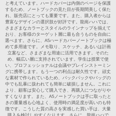
と考えています。ハードカバーは内側のページを保護
するため、ノートブックの見た目が長期間美しく保た
れ、販売店にとっても重要です。また、購入者からは
豊富なデザインの選択肢が好評です。龍崗ハハでは、
さまざまなカラーとスタイルのラインナップを揃えて
おり、お客様のターゲット層に最も合うものを自由に
選べます。さらに、A5ハードカバーノートブックは極
めて多用途です。メモ取り、スケッチ、あるいは計画
立案など、さまざまな用途に活用できます。そのた
め、幅広い層に支持されています。学生は授業で使
い、プロフェッショナルは会議やブレインストーミン
グに携帯します。もう一つの利点は耐久性です。頑丈
な素材で作られているため、バックパックやバッグの
中でも乱暴に扱われても簡単に破損しません。これに
より、顧客は安心して購入でき、再購入につながりや
すくなります。また、A5ノートブックは手に取ったと
きの重量感も心地よく、使用時の満足度が高いのも特
徴です。こうした質の高さを実感した買い手は、大量
購入を検討しやすくなります。さらに、龍崗ハハで