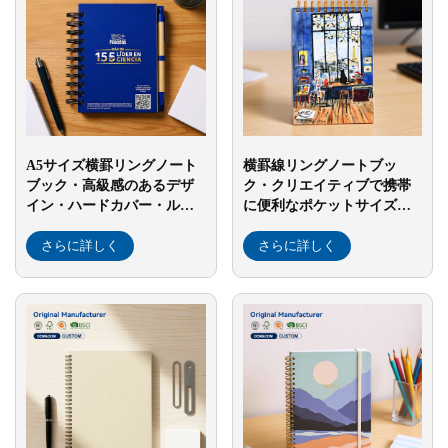
A5サイズ横罫リングノート
横罫線リングノートブッ
ブック・高級感のあるデザ
ク・クリエイティブで携帯
イン・ハードカバー・ルー
に便利なポケットサイズノ
ズリーフ式・横罫線日記
ートブック・学生向け単語
帳・厚手スパイラルノート
さらに詳しく
ノート・A7サイズ
さらに詳しく
ブック・卸売向け