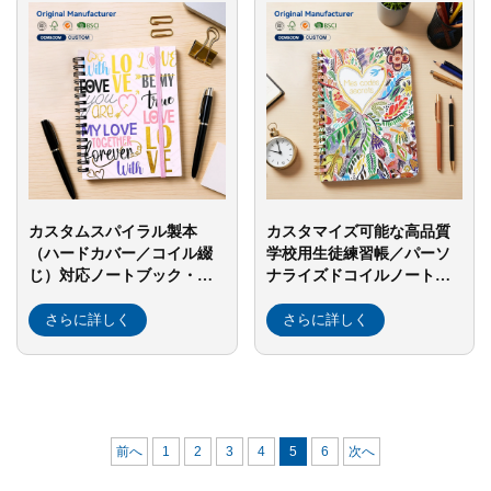
カスタムスパイラル製本
カスタマイズ可能な高品質
（ハードカバー／コイル綴
学校用生徒練習帳／パーソ
じ）対応ノートブック・帳
ナライズドコイルノートブ
簿印刷サービス
ック（スパイラルジャーナ
さらに詳しく
ル）印刷サービス
さらに詳しく
前へ
1
2
3
4
5
6
次へ