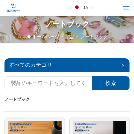
JA
ノートブック
製品
ホームページ
>
製品
>
ノートブック
検索
当社について
すべてのカテゴリ
カスタムソリューション
検索
リソース
ノートブック
Kontakuto Us