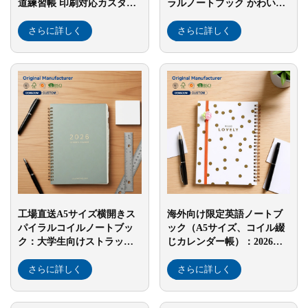
道練習帳 印刷対応カスタマ
ラルノートブック かわいく
イズ練習帳
クリエイティブなルーズリ
さらに詳しく
ーフ横罫線ダイアリー 学
さらに詳しく
生・学校向け卸売用紙
工場直送A5サイズ横開きス
海外向け限定英語ノートブ
パイラルコイルノートブッ
ック（A5サイズ、コイル綴
ク：大学生向けストラップ
じカレンダー帳）：2026年
付き厚手ノート／ジャーナ
版、プランニング・業務記
ル・プランナー・メモ帳
さらに詳しく
録・スケジュール管理用
さらに詳しく
（ギフト用）