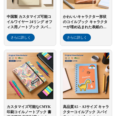
中国製 カスタマイズ可能コ
かわいいキャラクター形状
イルワイヤー 24リング オフ
のコイルブック キャラクタ
ィス用ノートブック スパイ
ーが埋め込まれた表紙の横
ラルノーティッド パッド 旅
開きノートブック 携帯に便
行用ブック 学生向けデッサ
さらに詳しく
利な小型ブック メッセージ
さらに詳しく
ン・グラフィック用紙 表紙
用コイルブック
付きブック
カスタマイズ可能なCMYK
高品質A5・A3サイズ キャラ
印刷コイルノートブック 書
クターコイルブック スパイ