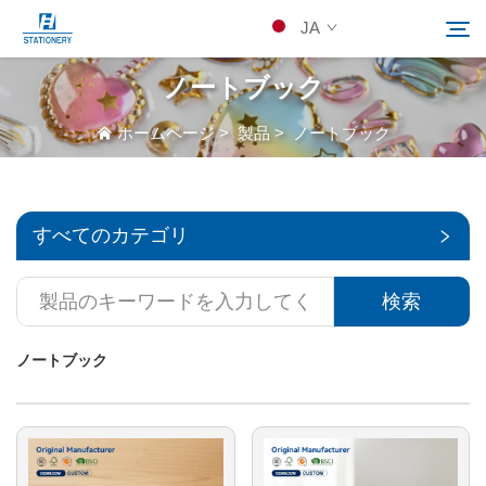
JA
ノートブック
製品
ホームページ
>
製品
>
ノートブック
検索
当社について
すべてのカテゴリ
カスタムソリューション
検索
リソース
ノートブック
Kontakuto Us