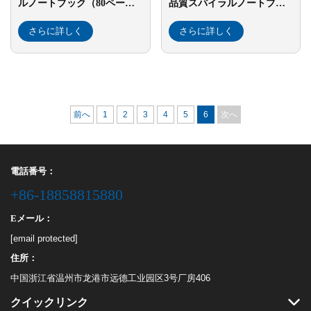
ルノートブック（80ペー
品質スパイラルノートブッ
ジ）。複数のカラーとサイ
ク（80ページ）
ズでご用意
さらに詳しく
さらに詳しく
前へ
1
2
3
4
5
6
次へ
電話番号：
+86-18858815880
Eメール：
[email protected]
住所：
中国浙江省温州市龙港市远德工业园区3号厂房406
クイックリンク