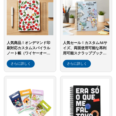
人気商品！オンデマンド印
人気セール！カスタムA6サ
刷対応カスタムスパイラル
イズ、両面使用可能な再利
ノート帳（ワイヤーオー綴
用可能スクラップブック用
じ）、ドリームジャーナ
リリースペーパーステッカ
ル・プランナー印刷サービ
さらに詳しく
ー帳（ジャーナリング用）
さらに詳しく
ス