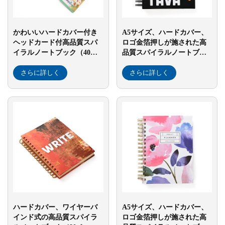
かわいいハードカバー付き
A5サイズ、ハードカバー、
ヘッドカード付高品質スパ
ロゴ金箔押しが施された高
イラルノートブック（40ペ
品質スパイラルノートブッ
ージ）
ク（80ページ）。軽量・耐
さらに詳しく
水性・環境配慮型紙使用
さらに詳しく
ハードカバー、ワイヤーバ
A5サイズ、ハードカバー、
インド式の高品質スパイラ
ロゴ金箔押しが施された高