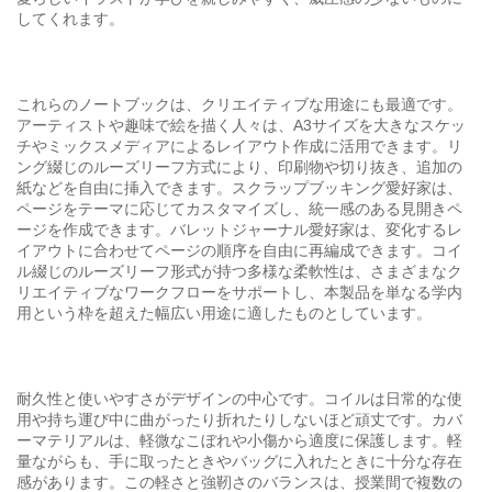
してくれます。
これらのノートブックは、クリエイティブな用途にも最適です。
アーティストや趣味で絵を描く人々は、A3サイズを大きなスケッ
チやミックスメディアによるレイアウト作成に活用できます。リ
ング綴じのルーズリーフ方式により、印刷物や切り抜き、追加の
紙などを自由に挿入できます。スクラップブッキング愛好家は、
ページをテーマに応じてカスタマイズし、統一感のある見開きペ
ージを作成できます。バレットジャーナル愛好家は、変化するレ
イアウトに合わせてページの順序を自由に再編成できます。コイ
ル綴じのルーズリーフ形式が持つ多様な柔軟性は、さまざまなク
リエイティブなワークフローをサポートし、本製品を単なる学内
用という枠を超えた幅広い用途に適したものとしています。
耐久性と使いやすさがデザインの中心です。コイルは日常的な使
用や持ち運び中に曲がったり折れたりしないほど頑丈です。カバ
ーマテリアルは、軽微なこぼれや小傷から適度に保護します。軽
量ながらも、手に取ったときやバッグに入れたときに十分な存在
感があります。この軽さと強靭さのバランスは、授業間で複数の