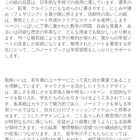
この紙の品質は、日常的な学校での使用に適しています。通常の
ペン、鉛筆、ゲルインクにもなめらかに書きやすく、にじみや滲
み（フェザリング）を最小限に抑えます。信頼性の高いこの紙
は、整然としたノート作成やクリアなスケッチを後押しします。
ページいっぱいに丁寧に書かれた数学の問題、自由な落書き、あ
るいは詳細な歴史の年表など、どんな用途でも紙がしっかり耐え
ます。均一な横罫線により文字の整列が保たれ、後からの学習ノ
ートの見直しが容易になります。整理されたノートを重視する学
生にとって、このノートブックは学習習慣をしっかりとサポート
します。
龍崗ハハは、若年層のユーザーにとって見た目が重要であること
を理解しています。キャラクターを活かしたイラストデザイン
は、楽しさを感じさせる登場人物や明るいパターン、幻想的なテ
ーマを取り入れ、学生たちの心を引きつけるよう工夫されていま
す。各表紙はカラフルで魅力的であり、ノートブックを単なる学
習ツールではなく、自分だけのファッションアイテムへと昇華さ
せます。こうしたデザインにより、ごくありふれた教室用の文具
が特別なものに感じられ、生徒がより頻繁に使うようになる効果
が期待できます。その結果、整理整頓の習慣づけや継続的な学習
の促進につながります。また、低学年の子どもたちにとっては、
愛らしいイラストが学びを親しみやすく、威圧感の少ないものに