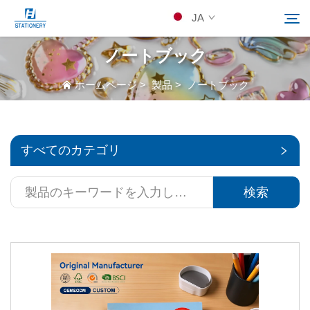
JA
ノートブック
製品
ホームページ
>
製品
>
ノートブック
検索
当社について
すべてのカテゴリ
カスタムソリューション
検索
リソース
Kontakuto Us