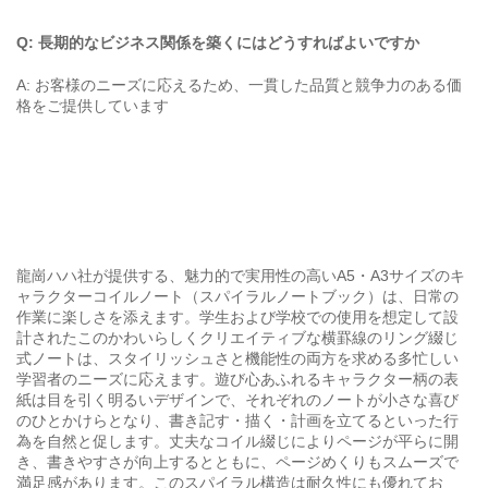
Q: 長期的なビジネス関係を築くにはどうすればよいですか
A: お客様のニーズに応えるため、一貫した品質と競争力のある価
格をご提供しています
龍崗ハハ社が提供する、魅力的で実用性の高いA5・A3サイズのキ
ャラクターコイルノート（スパイラルノートブック）は、日常の
作業に楽しさを添えます。学生および学校での使用を想定して設
計されたこのかわいらしくクリエイティブな横罫線のリング綴じ
式ノートは、スタイリッシュさと機能性の両方を求める多忙しい
学習者のニーズに応えます。遊び心あふれるキャラクター柄の表
紙は目を引く明るいデザインで、それぞれのノートが小さな喜び
のひとかけらとなり、書き記す・描く・計画を立てるといった行
為を自然と促します。丈夫なコイル綴じによりページが平らに開
き、書きやすさが向上するとともに、ページめくりもスムーズで
満足感があります。このスパイラル構造は耐久性にも優れてお