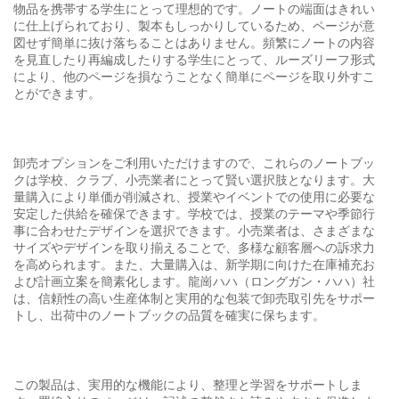
物品を携帯する学生にとって理想的です。ノートの端面はきれい
に仕上げられており、製本もしっかりしているため、ページが意
図せず簡単に抜け落ちることはありません。頻繁にノートの内容
を見直したり再編成したりする学生にとって、ルーズリーフ形式
により、他のページを損なうことなく簡単にページを取り外すこ
とができます。
卸売オプションをご利用いただけますので、これらのノートブッ
クは学校、クラブ、小売業者にとって賢い選択肢となります。大
量購入により単価が削減され、授業やイベントでの使用に必要な
安定した供給を確保できます。学校では、授業のテーマや季節行
事に合わせたデザインを選択できます。小売業者は、さまざまな
サイズやデザインを取り揃えることで、多様な顧客層への訴求力
を高められます。また、大量購入は、新学期に向けた在庫補充お
よび計画立案を簡素化します。龍崗ハハ（ロングガン・ハハ）社
は、信頼性の高い生産体制と実用的な包装で卸売取引先をサポー
トし、出荷中のノートブックの品質を確実に保ちます。
この製品は、実用的な機能により、整理と学習をサポートしま