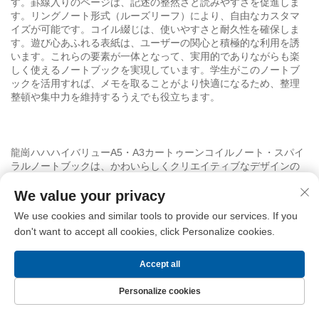
す。罫線入りのページは、記述の整然さと読みやすさを促進しま
す。リングノート形式（ルーズリーフ）により、自由なカスタマ
イズが可能です。コイル綴じは、使いやすさと耐久性を確保しま
す。遊び心あふれる表紙は、ユーザーの関心と積極的な利用を誘
います。これらの要素が一体となって、実用的でありながらも楽
しく使えるノートブックを実現しています。学生がこのノートブ
ックを活用すれば、メモを取ることがより快適になるため、整理
整頓や集中力を維持するうえでも役立ちます。
龍崗ハハハイバリューA5・A3カートゥーンコイルノート・スパイ
ラルノートブックは、かわいらしくクリエイティブなデザインの
学生・学校向けノートで、実用性と魅力を兼ね備えています。楽
しいデザインと耐久性のある構造、そして使い勝手の良い機能が
We value your privacy
バランスよく調和しています。リング綴じとルーズリーフ式ペー
We use cookies and similar tools to provide our services. If you
ジにより柔軟な使い方が可能で、横罫線入りの紙面が整った筆記
don't want to accept all cookies, click Personalize cookies.
をサポートします。また、多様な用途に応じたサイズ展開も特長
です。日常のメモ、クリエイティブな課題、授業用配布資料な
ど、さまざまなシーンで活用でき、学習や整理をより簡単かつ楽
Accept all
しくしてくれます。
Personalize cookies
ホームページ
製品
お問い合わせ
トップ