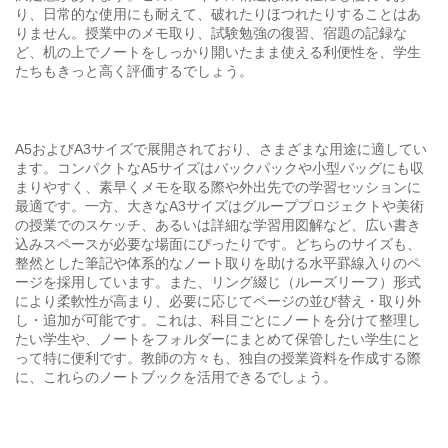
り、日常的な使用にも耐えて、破れたりほつれたりすることはあ
りません。授業中のメモ取り、試験勉強の復習、宿題の記録な
ど、机の上でノートをしっかり開いたまま使える利便性を、学生
たちもきっと高く評価するでしょう。
A5およびA3サイズで展開されており、さまざまな用途に適してい
ます。コンパクトなA5サイズはバックパックや小型バッグにも収
まりやすく、素早くメモを取る際や外出先での学習セッションに
最適です。一方、大きなA3サイズはグループプロジェクトや美術
の授業でのスケッチ、あるいは詳細な学習用図解など、広い書き
込みスペースが必要な場面にぴったりです。どちらのサイズも、
整然とした筆記や体系的なノート取りを助ける水平罫線入りのペ
ージを採用しています。また、リング綴じ（ルーズリーフ）形式
により柔軟性が高まり、必要に応じてページの並び替え・取り外
し・追加が可能です。これは、科目ごとにノートを分けて整理し
たい学生や、ノートをフォルダーにまとめて保管したい学生にと
って特に便利です。教師の方々も、独自の授業資料を作成する際
に、これらのノートブックを活用できるでしょう。