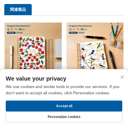
関連製品
We value your privacy
We use cookies and similar tools to provide our services. If you
人気商品！オンデマンド印
ローミニマムオーダー
don't want to accept all cookies, click Personalize cookies.
刷対応カスタムスパイラル
（MOQ）対応、高品質・新
ノート帳（ワイヤーオー綴
デザインA4／A5厚手ワイヤ
じ）、ドリームジャーナ
ーOスパイラルノートブッ
Accept all
ル・プランナー印刷サービ
ク
Personalize cookies
ス
ホームページ
製品
お問い合わせ
トップ