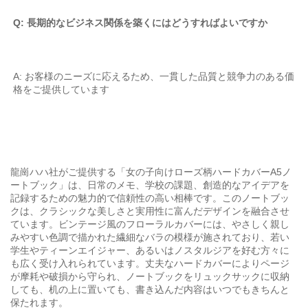
Q: 長期的なビジネス関係を築くにはどうすればよいですか 
A: お客様のニーズに応えるため、一貫した品質と競争力のある価
格をご提供しています 
龍崗ハハ社がご提供する「女の子向けローズ柄ハードカバーA5ノ
ートブック」は、日常のメモ、学校の課題、創造的なアイデアを
記録するための魅力的で信頼性の高い相棒です。このノートブッ
クは、クラシックな美しさと実用性に富んだデザインを融合させ
ています。ビンテージ風のフローラルカバーには、やさしく親し
みやすい色調で描かれた繊細なバラの模様が施されており、若い
学生やティーンエイジャー、あるいはノスタルジアを好む方々に
も広く受け入れられています。丈夫なハードカバーによりページ
が摩耗や破損から守られ、ノートブックをリュックサックに収納
しても、机の上に置いても、書き込んだ内容はいつでもきちんと
保たれます。