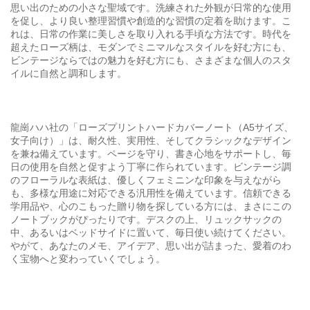
思い出のための小さな聖域です。洗練された外観が日常的な使用
を促し、より良い整理習慣や創造的な習慣の定着を助けます。こ
れは、日常の作業に美しさを取り入れる手頃な方法です。時代を
超えたローズ柄は、モダンでミニマルなスタイルを好む方にも、
ビンテージならではの魅力を好む方にも、さまざまな個人のスタ
イルに自然と調和します。
龍崗ハハ社の「ローズプリントハードカバーノート（A5サイズ、
女子向け）」は、耐久性、実用性、そしてクラシックなデザイン
を兼ね備えています。ページを守り、書き心地をサポートし、毎
日の使用を自然と促すよう丁寧に作られています。ビンテージ調
のフローラルな表紙は、優しくフェミニンな印象を与えながら
も、多様な用途に対応できる汎用性を備えています。信頼できる
学用品や、心のこもった贈り物を探している方には、まさにこの
ノートブックがぴったりです。デスクの上、リュックサックの
中、あるいはベッドサイドに置いて、毎日使い続けてください。
やがて、あなたのメモ、アイデア、思い出が詰まった、愛着のわ
く宝物へと変わっていくでしょう。