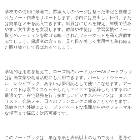
学校での使用に最適で、罫線入りのページは整った筆記と整理さ
れたノート作成をサポートします。余白には見出し、日付、また
は簡単なメモを記入できます。紙質はにじみを抑え、鮮明で読み
やすい文字書きを実現します。教師や生徒は、学習習慣やノート
取りのルーティンを助ける統一されたフォーマットを高く評価す
るでしょう。保護者の方々も、見た目が美しく実用性も兼ね備え
た贈り物として喜ばれるでしょう。
学術的な用途を超えて、ローズ柄のハードカバーA5ノートブック
は計画立案や創造活動にも活用できます。バーレットジャーナ
ル、レシピブック、あるいは夢日記として使いこなせます。アー
ティストは素早くスケッチしたりアイデアを記録したりするのに
最適です。在宅勤務を行う多忙しいビジネスパーソンは、タスク
リスト、会議メモ、日々のプランニングに頼ることができます。
洗練された外観により、プライベートな場面からややフォーマル
な場面まで幅広く対応可能です。
このノートブックは、単なる紙と表紙以上のものであり、思考や