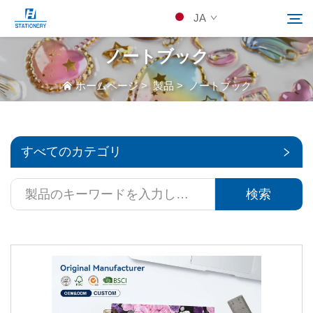
JA
ノートブック
製品
ホームページ
>
製品
>
ノートブック
検索
当社について
すべてのカテゴリ
カスタムソリューション
検索
リソース
Kontakuto Us