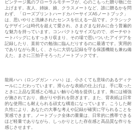
ビンテージ風のフローラルモチーフが、心のこもった贈り物に仕
上げます。友人、姉妹、娘、クラスメートなど、誰に贈るかを問
わず、「ローズプリントハードカバーサイズA5ノートブック」
は、思いやりと洗練されたセンスを伝える一品です。クラシック
なデザインは時代を超えて愛され、さまざまな好みに合う普遍的
な魅力を持っています。コンパクトなサイズなので、ポーチやト
ートバッグにもすっきり収まり、その場で思いついたアイデアを
記録したり、直前での勉強に臨んだりするのに最適です。実用的
でありながら美しく、さらに大切な記録を守る保護機能も兼ね備
えた、まさに三拍子そろったノートブックです。
龍崗ハハ（ロングガン・ハハ）は、小さくても意味のあるディテ
ールにこだわっています。滑らかな表紙の仕上げは、手に取った
ときに上品な質感と心地よい触り心地を提供します。角には補強
が施されており、曲がりや折れを防ぎます。また、背表紙は日常
的な使用にも耐えられる頑丈な構造になっています。こうした耐
久性により、あなたの大事な考えや記録が確実に守られることを
実感できます。ノートブック全体の重量は、日常的に携帯できる
ほど軽量でありながら、しっかりとした存在感と高品質な作りを
感じさせます。