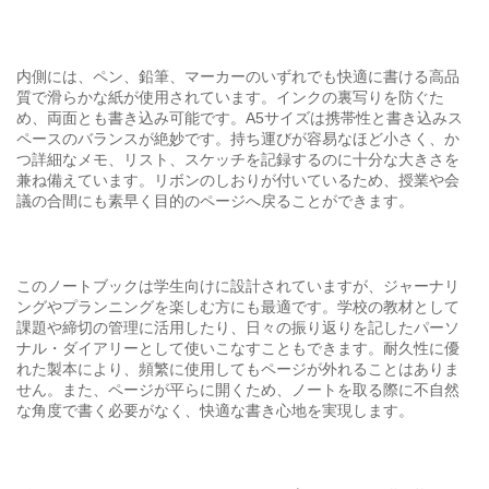
内側には、ペン、鉛筆、マーカーのいずれでも快適に書ける高品
質で滑らかな紙が使用されています。インクの裏写りを防ぐた
め、両面とも書き込み可能です。A5サイズは携帯性と書き込みス
ペースのバランスが絶妙です。持ち運びが容易なほど小さく、か
つ詳細なメモ、リスト、スケッチを記録するのに十分な大きさを
兼ね備えています。リボンのしおりが付いているため、授業や会
議の合間にも素早く目的のページへ戻ることができます。
このノートブックは学生向けに設計されていますが、ジャーナリ
ングやプランニングを楽しむ方にも最適です。学校の教材として
課題や締切の管理に活用したり、日々の振り返りを記したパーソ
ナル・ダイアリーとして使いこなすこともできます。耐久性に優
れた製本により、頻繁に使用してもページが外れることはありま
せん。また、ページが平らに開くため、ノートを取る際に不自然
な角度で書く必要がなく、快適な書き心地を実現します。